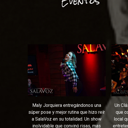
Eventos
Un Clá
Maly Jorquiera
entregándonos una
que c
súper pose y mejor rutina que hizo reír
local q
a SalaVoz en su totalidad. Un show
entrete
inolvidable que convinó risas, mas