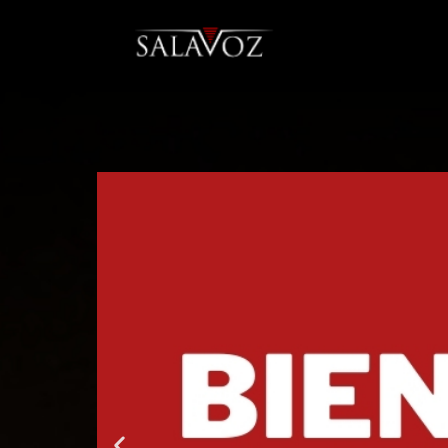
SalaVoz
Bar – Delivery