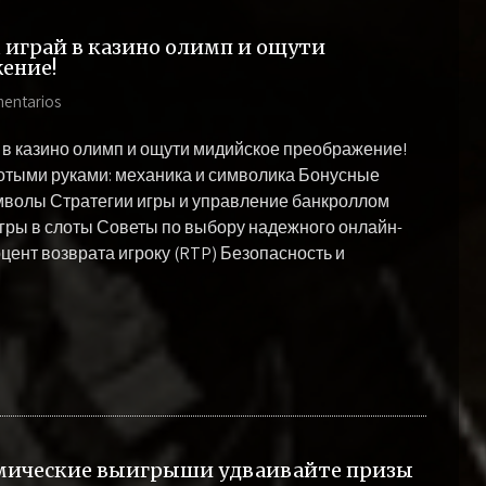
 играй в казино олимп и ощути
ение!
mentarios
й в казино олимп и ощути мидийское преображение!
лотыми руками: механика и символика Бонусные
мволы Стратегии игры и управление банкроллом
гры в слоты Советы по выбору надежного онлайн-
цент возврата игроку (RTP) Безопасность и
смические выигрыши удваивайте призы