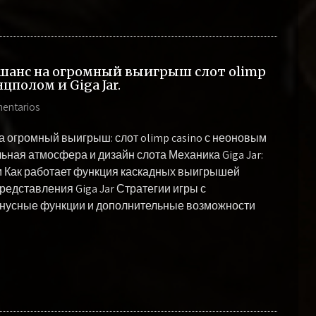
 шанс на огромный выигрыш слот olimp
цполом и Giga Jar.
mentarios
а огромный выигрыш: слот olimp casino с неоновым
льная атмосфера и дизайн слота Механика Giga Jar:
 Как работает функция каскадных выигрышей
едставления Giga Jar Стратегии игры с
онусные функции и дополнительные возможности