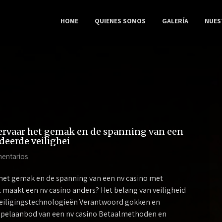
HOME
QUIENES SOMOS
GALERÍA
NUES
 ervaar het gemak en de spanning van een
deerde veilighei
mentarios
r het gemak en de spanning van een nv casino met
 maakt een nv casino anders? Het belang van veiligheid
veiligingstechnologieën Verantwoord gokken en
spelaanbod van een nv casino Betaalmethoden en