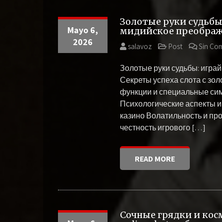
Золотые руки судьбы
Mayo 6,
мидийское преображ
2026
salavoz
Post
Sin Co
Золотые руки судьбы: игра
Секреты успеха слота с зо
функции и специальные си
Психологические аспекты и
казино Волатильность и про
честность игрового […]
READ MORE
Сочные грядки и ко