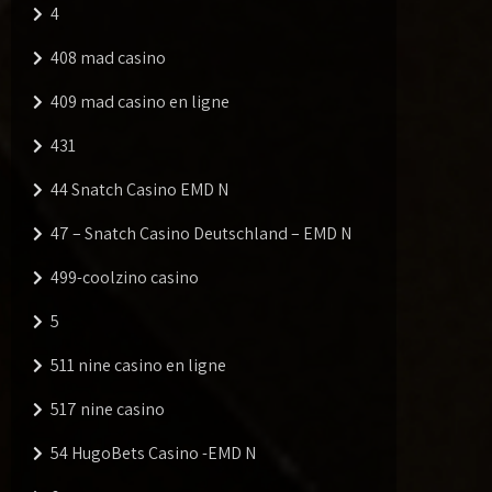
4
408 mad casino
409 mad casino en ligne
431
44 Snatch Casino EMD N
47 – Snatch Casino Deutschland – EMD N
499-coolzino casino
5
511 nine casino en ligne
517 nine casino
54 HugoBets Casino -EMD N