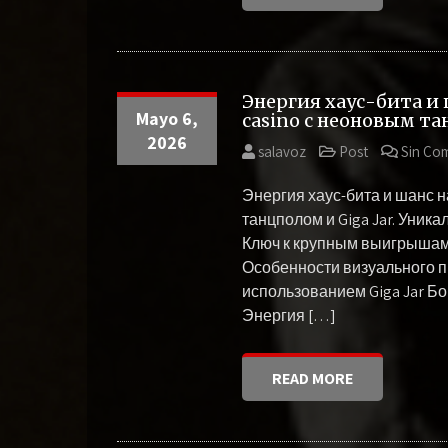
Энергия хаус-бита и
Mayo 6,
casino с неоновым тан
2026
salavoz
Post
Sin Co
Энергия хаус-бита и шанс н
танцполом и Giga Jar. Уника
Ключ к крупным выигрышам
Особенности визуального пр
использованием Giga Jar Б
Энергия […]
READ MORE