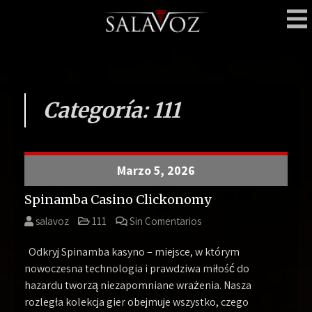
Skip
to
content
SalaVoz
Bar – Delivery
Categoría:
111
Marzo 5, 2026
Spinamba Casino Clickonomy
salavoz
111
Sin Comentarios
Odkryj Spinamba kasyno – miejsce, w którym
nowoczesna technologia i prawdziwa miłość do
hazardu tworzą niezapomniane wrażenia. Nasza
rozległa kolekcja gier obejmuje wszystko, czego