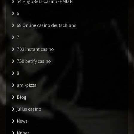
54 HugoBets Casino -EMD N
6
68 Online casino deutschland
7
703 Instant casino
750 betify casino
8
ami-pizza
Blog
julius casino
News
Nnbet