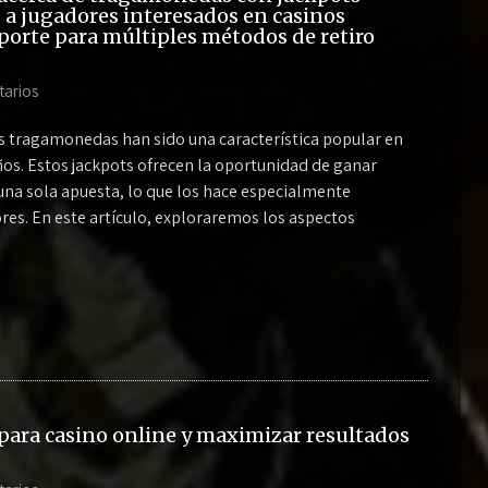
 a jugadores interesados en casinos
porte para múltiples métodos de retiro
tarios
as tragamonedas han sido una característica popular en
ños. Estos jackpots ofrecen la oportunidad de ganar
na sola apuesta, lo que los hace especialmente
res. En este artículo, exploraremos los aspectos
para casino online y maximizar resultados