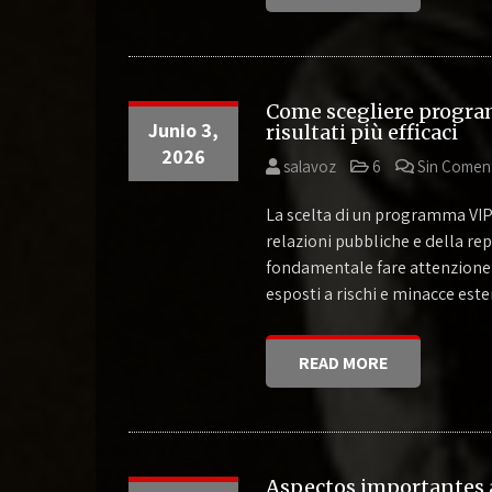
Come scegliere program
Junio 3,
risultati più efficaci
2026
salavoz
6
Sin Comen
La scelta di un programma VIP
relazioni pubbliche e della rep
fondamentale fare attenzione 
esposti a rischi e minacce es
READ MORE
Aspectos importantes 