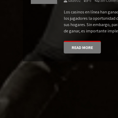
salavoz
6
Sin Comen
Los casinos en línea han gana
los jugadores la oportunidad d
sus hogares. Sin embargo, par
de ganar, es importante impl
READ MORE