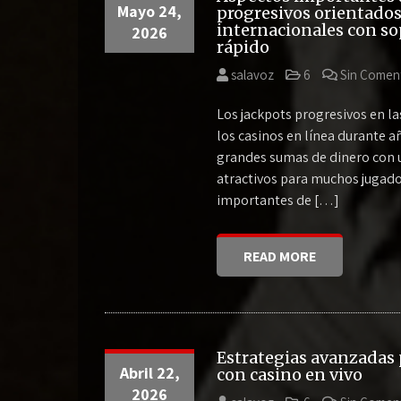
Mayo 24,
progresivos orientados
internacionales con so
2026
rápido
salavoz
6
Sin Comen
Los jackpots progresivos en l
los casinos en línea durante a
grandes sumas de dinero con u
atractivos para muchos jugado
importantes de […]
READ MORE
Estrategias avanzadas 
Abril 22,
con casino en vivo
2026