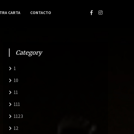
TRA CARTA
CONTACTO
Category
1
10
11
111
1123
12