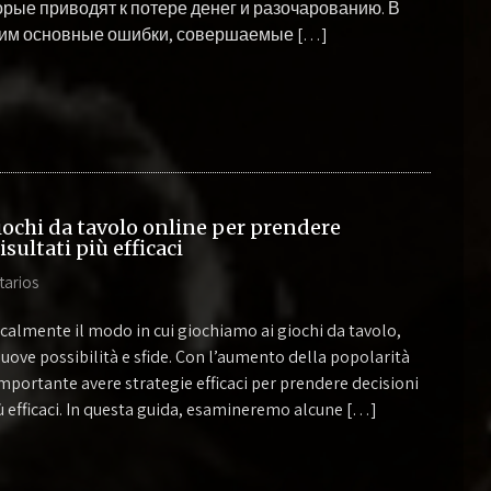
орые приводят к потере денег и разочарованию. В
рим основные ошибки, совершаемые […]
giochi da tavolo online per prendere
isultati più efficaci
tarios
icalmente il modo in cui giochiamo ai giochi da tavolo,
uove possibilità e sfide. Con l’aumento della popolarità
importante avere strategie efficaci per prendere decisioni
iù efficaci. In questa guida, esamineremo alcune […]