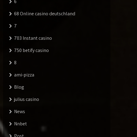
6
68 Online casino deutschland
7
703 Instant casino
750 betify casino
8
ami-pizza
Blog
julius casino
News
Nnbet
Post