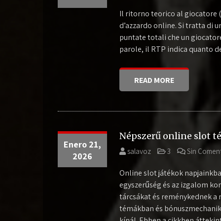
Il ritorno teorico al giocato
d’azzardo online. Si tratta di 
puntate totali che un giocator
parole, il RTP indica quanto 
READ MORE
Népszerű online slot
Enero 21,
salavoz
3
Sin Coment
2026
Online slot játékok napjainkb
egyszerűség és az izgalom kom
tárcsákat és reménykednek a n
témákban és bónuszmechanik
kínál. Ebben a cikkben átteki