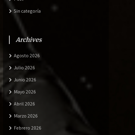
Sin categoría
Archives
Agosto 2026
Julio 2026
Junio 2026
Mayo 2026
Abril 2026
Marzo 2026
Febrero 2026