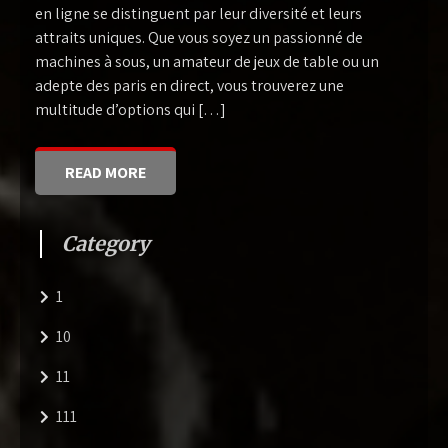
en ligne se distinguent par leur diversité et leurs
attraits uniques. Que vous soyez un passionné de
machines à sous, un amateur de jeux de table ou un
adepte des paris en direct, vous trouverez une
multitude d’options qui […]
READ MORE
Category
1
10
11
111