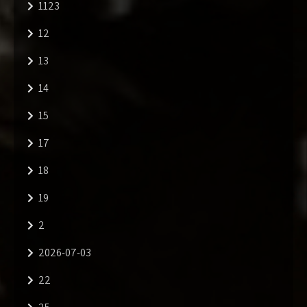
1123
12
13
14
15
17
18
19
2
2026-07-03
22