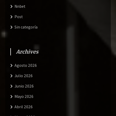
Nnbet
Post
Sin categoría
Archives
Agosto 2026
Julio 2026
Junio 2026
Mayo 2026
Abril 2026