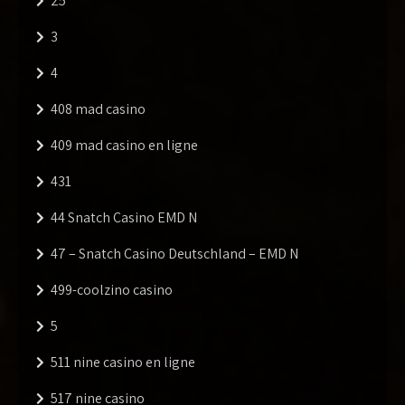
25
3
4
408 mad casino
409 mad casino en ligne
431
44 Snatch Casino EMD N
47 – Snatch Casino Deutschland – EMD N
499-coolzino casino
5
511 nine casino en ligne
517 nine casino