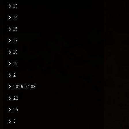
13
14
15
17
18
19
2
2026-07-03
22
25
3