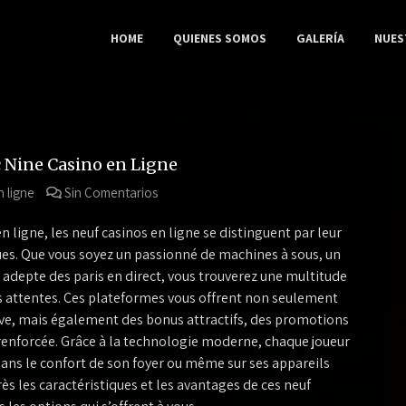
HOME
QUIENES SOMOS
GALERÍA
NUES
c Nine Casino en Ligne
n ligne
Sin Comentarios
en ligne, les neuf casinos en ligne se distinguent par leur
iques. Que vous soyez un passionné de machines à sous, un
 adepte des paris en direct, vous trouverez une multitude
s attentes. Ces plateformes vous offrent non seulement
ve, mais également des bonus attractifs, des promotions
renforcée. Grâce à la technologie moderne, chaque joueur
dans le confort de son foyer ou même sur ses appareils
s les caractéristiques et les avantages de ces neuf