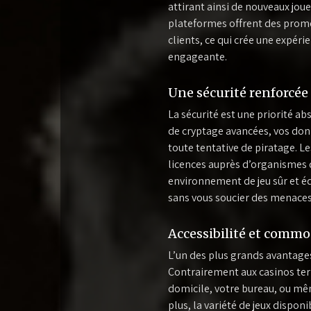
attirant ainsi de nouveaux jo
plateformes offrent des promo
clients, ce qui crée une expéri
engageante.
Une sécurité renforcée
La sécurité est une priorité ab
de cryptage avancées, vos don
toute tentative de piratage. L
licences auprès d’organismes d
environnement de jeu sûr et éq
sans vous soucier des menaces
Accessibilité et commo
L’un des plus grands avantages 
Contrairement aux casinos terr
domicile, votre bureau, ou m
plus, la variété de jeux dispon