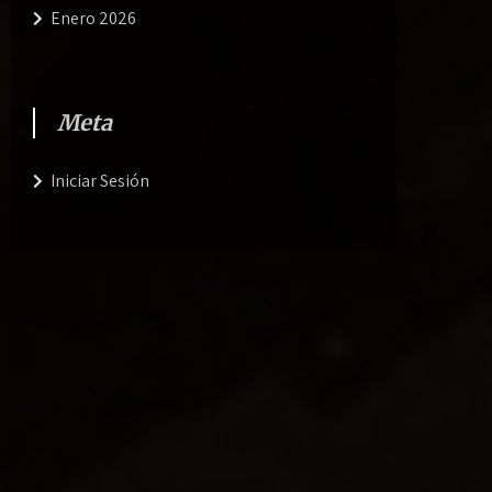
Enero 2026
Meta
Iniciar Sesión