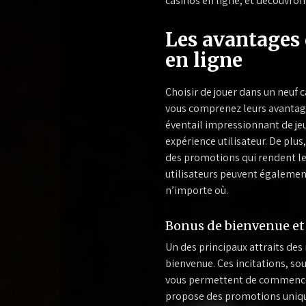
casinos en ligne, et découvrons
Les avantages 
en ligne
Choisir de jouer dans un neuf 
vous comprenez leurs avantages
éventail impressionnant de je
expérience utilisateur. De plu
des promotions qui rendent les
utilisateurs peuvent égalemen
n’importe où.
Bonus de bienvenue e
Un des principaux attraits des
bienvenue. Ces incitations, sou
vous permettent de commencer
propose des promotions uniques