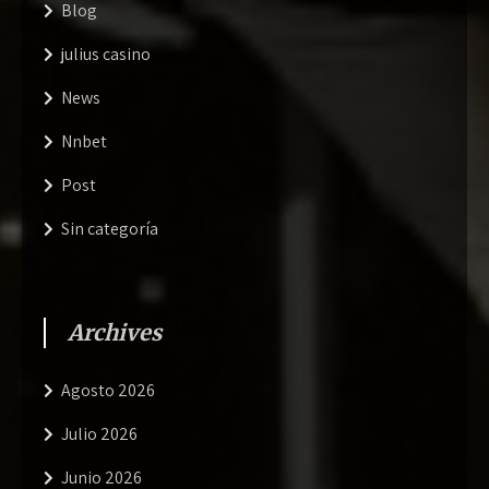
Blog
julius casino
News
Nnbet
Post
Sin categoría
Archives
Agosto 2026
Julio 2026
Junio 2026