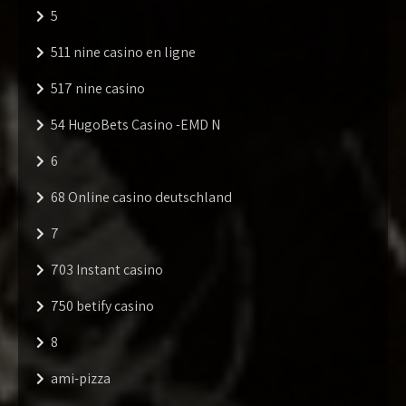
5
511 nine casino en ligne
517 nine casino
54 HugoBets Casino -EMD N
6
68 Online casino deutschland
7
703 Instant casino
750 betify casino
8
ami-pizza