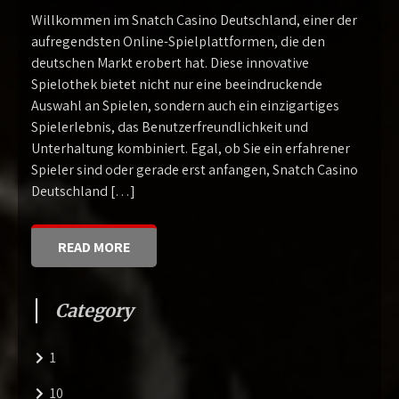
Willkommen im Snatch Casino Deutschland, einer der
aufregendsten Online-Spielplattformen, die den
deutschen Markt erobert hat. Diese innovative
Spielothek bietet nicht nur eine beeindruckende
Auswahl an Spielen, sondern auch ein einzigartiges
Spielerlebnis, das Benutzerfreundlichkeit und
Unterhaltung kombiniert. Egal, ob Sie ein erfahrener
Spieler sind oder gerade erst anfangen, Snatch Casino
Deutschland […]
READ MORE
Category
1
10