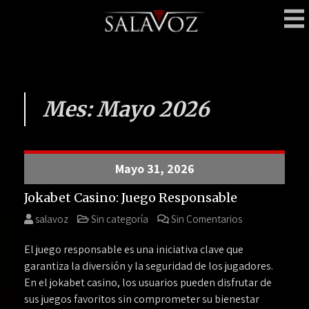
Skip
to
content
SalaVoz
Bar – Delivery
Mes:
Mayo 2026
Mayo 31, 2026
Jokabet Casino: Juego Responsable
salavoz
Sin categoría
Sin Comentarios
El juego responsable es una iniciativa clave que
garantiza la diversión y la seguridad de los jugadores.
En el jokabet casino, los usuarios pueden disfrutar de
sus juegos favoritos sin comprometer su bienestar