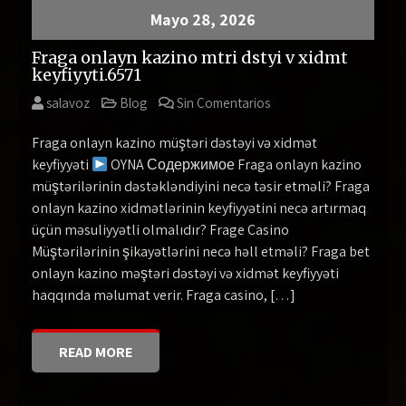
Mayo 28, 2026
Fraga onlayn kazino mtri dstyi v xidmt
keyfiyyti.6571
salavoz
Blog
Sin Comentarios
Fraga onlayn kazino müştəri dəstəyi və xidmət
keyfiyyəti
OYNA Содержимое Fraga onlayn kazino
müştərilərinin dəstəkləndiyini necə təsir etməli? Fraga
onlayn kazino xidmətlərinin keyfiyyətini necə artırmaq
üçün məsuliyyətli olmalıdır? Frage Casino
Müştərilərinin şikayətlərini necə həll etməli? Fraga bet
onlayn kazino məştəri dəstəyi və xidmət keyfiyyəti
haqqında məlumat verir. Fraga casino, […]
READ MORE