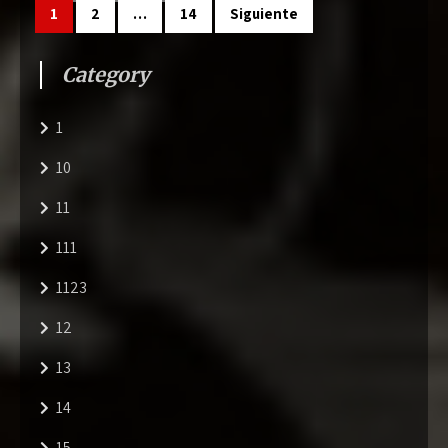
Navegación
1
2
…
14
Siguiente
de
entradas
Category
1
10
11
111
1123
12
13
14
15