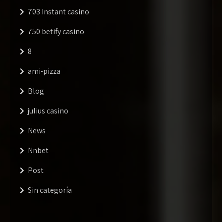
703 Instant casino
750 betify casino
8
ami-pizza
Blog
julius casino
News
Nnbet
Post
Sin categoría