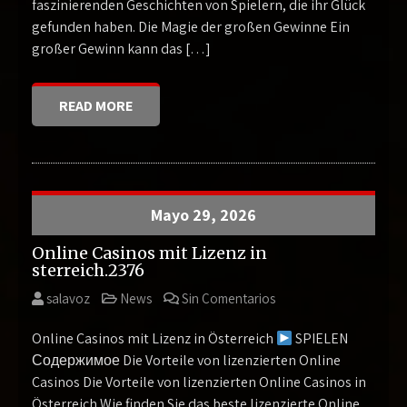
faszinierenden Geschichten von Spielern, die ihr Glück
gefunden haben. Die Magie der großen Gewinne Ein
großer Gewinn kann das […]
READ MORE
Mayo 29, 2026
Online Casinos mit Lizenz in
sterreich.2376
salavoz
News
Sin Comentarios
Online Casinos mit Lizenz in Österreich
SPIELEN
Содержимое Die Vorteile von lizenzierten Online
Casinos Die Vorteile von lizenzierten Online Casinos in
Österreich Wie finden Sie das beste lizenzierte Online