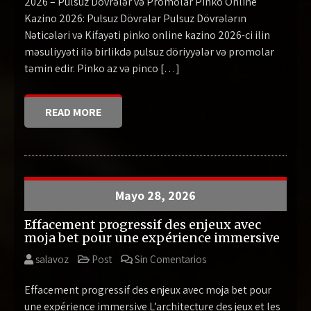
2026 – Pulsuz Dövrələr və Promolar Pinko Online
Kazino 2026: Pulsuz Dövrələr Pulsuz Dövrələrın
Nəticələri və Kifayəti pinko online kazino 2026-ci ilin
məsuliyyəti ilə birlikdə pulsuz döriyyələr və promolar
təmin edir. Pinko az və pinco […]
READ MORE
Mayo 28, 2026
Effacement progressif des enjeux avec
moja bet pour une expérience immersive
salavoz
Post
Sin Comentarios
Effacement progressif des enjeux avec moja bet pour
une expérience immersive L’architecture des jeux et les