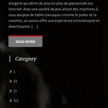
d’argent qui attire de plus en plus de passionnés sur
Internet. Avec une variété de jeux allant des machines à
sous aux jeux de table classiques comme le poker et la
roulette, ce casino offre une expérience enrichissante et
divertissante. […]
READ MORE
Category
1
10
11
111