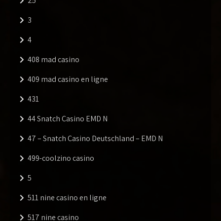
25
3
4
408 mad casino
409 mad casino en ligne
431
44 Snatch Casino EMD N
47 – Snatch Casino Deutschland – EMD N
499-coolzino casino
5
511 nine casino en ligne
517 nine casino