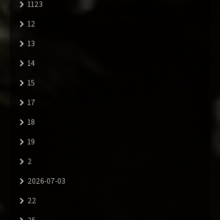
1123
12
13
14
15
17
18
19
2
2026-07-03
22