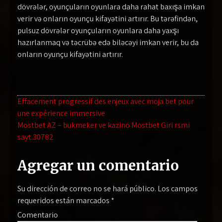
dövrələr, oyunçuların oyunlara daha rahat baxışa imkan
verir və onların oyunçu kifayətini artırır. Bu tərəfindən,
pulsuz dövrələr oyunçuların oyunlara daha yaxşı
hazırlanmaq və təcrübə edə biləcəyi imkan verir, bu da
onların oyunçu kifayətini artırır.
Navegación
Effacement progressif des enjeux avec moja bet pour
une expérience immersive
de
Mostbet AZ – bukmeker ve kazino Mostbet Giri rsmi
entradas
sayt.30782
Agregar un comentario
Su dirección de correo no se hará público.
Los campos
requeridos están marcados
*
Comentario