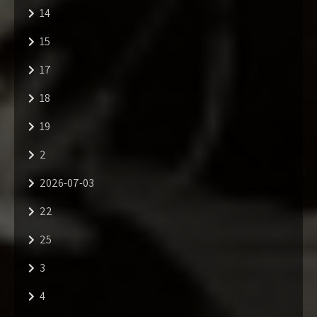
14
15
17
18
19
2
2026-07-03
22
25
3
4