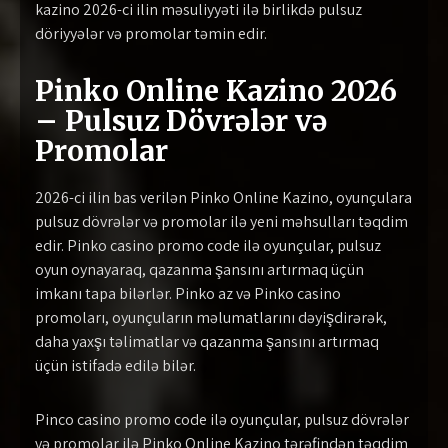
kazino 2026-ci ilin məsuliyyəti ilə birlikdə pulsuz
döriyyələr və promolar təmin edir.
Pinko Online Kazino 2026
– Pulsuz Dövrələr və
Promolar
2026-ci ilin bas verilən Pinko Online Kazino, oyunçulara
pulsuz dövrələr və promolar ilə yeni məhsulları təqdim
edir. Pinko casino promo code ilə oyunçular, pulsuz
oyun oynayaraq, qazanma şansını artırmaq üçün
imkanı tapa bilərlər. Pinko az və Pinko casino
promoları, oyunçuların məlumatlarını dəyişdirərək,
daha yaxşı təlimatlar və qazanma şansını artırmaq
üçün istifadə edilə bilər.
Pinco casino promo code ilə oyunçular, pulsuz dövrələr
və promolar ilə Pinko Online Kazino tərəfindən təqdim