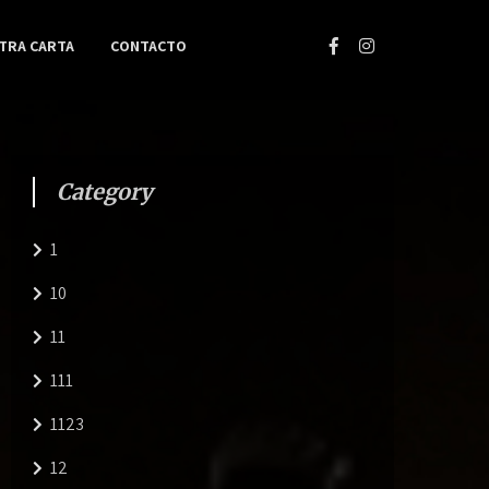
TRA CARTA
CONTACTO
Category
1
10
11
111
1123
12