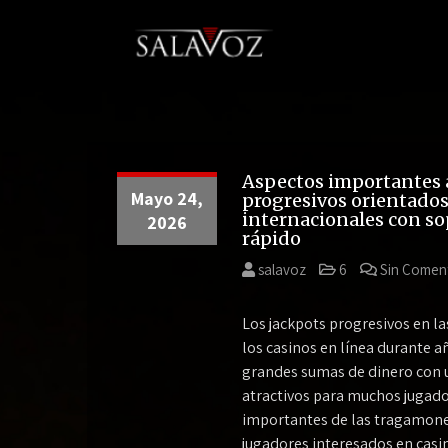
Skip
to
content
SalaVoz
Bar – Delivery
Aspectos importantes 
Mayo 24,
progresivos orientados
internacionales con so
2026
rápido
salavoz
6
Sin Comen
Los jackpots progresivos en l
los casinos en línea durante a
grandes sumas de dinero con u
atractivos para muchos jugado
importantes de las tragamone
jugadores interesados en casi