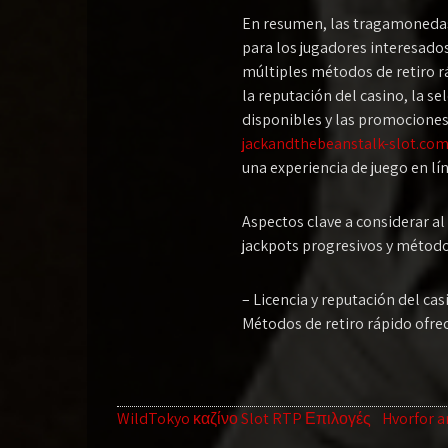
En resumen, las tragamonedas
para los jugadores interesado
múltiples métodos de retiro rá
la reputación del casino, la s
disponibles y las promociones
jackandthebeanstalk-slot.com
una experiencia de juego en lí
Aspectos clave a considerar a
jackpots progresivos y métodos
– Licencia y reputación del ca
Métodos de retiro rápido ofre
Navegación
WildTokyo καζίνο Slot RTP Επιλογές
Hvorfor a