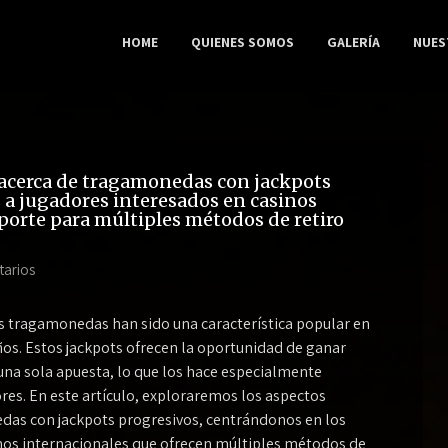
HOME
QUIENES SOMOS
GALERÍA
NUES
acerca de tragamonedas con jackpots
 a jugadores interesados en casinos
porte para múltiples métodos de retiro
tarios
as tragamonedas han sido una característica popular en
ños. Estos jackpots ofrecen la oportunidad de ganar
na sola apuesta, lo que los hace especialmente
res. En este artículo, exploraremos los aspectos
das con jackpots progresivos, centrándonos en los
nos internacionales que ofrecen múltiples métodos de