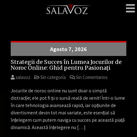
Skip
to
content
SalaVoz
Bar – Delivery
Agosto 7, 2026
Strategii de Succes în Lumea Jocurilor de
Noroc Online: Ghid pentru Pasionați
salavoz
Sin categoría
Sin Comentarios
Jocurile de noroc online nu sunt doar o simplă
distracție; ele pot fi și o sursă reală de venit! Într-o lume
în care tehnologia avansează rapid, iar opțiunile de
divertisment devin tot mai variate, este esențial să
înțelegem cum putem naviga cu succes pe această piață
dinamică. Această înțelegere nu […]