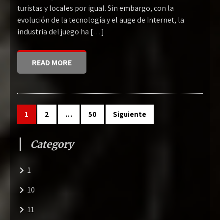
turistas y locales por igual. Sin embargo, con la
evolución de la tecnología y el auge de Internet, la
industria del juego ha […]
READ MORE
Navegación
1
2
…
50
Siguiente
de
entradas
Category
1
10
11