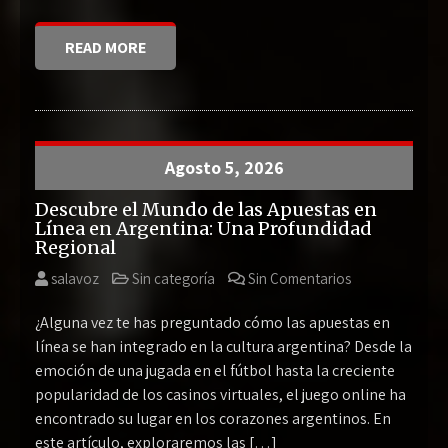
READ MORE
Agosto 5, 2026
Descubre el Mundo de las Apuestas en
Línea en Argentina: Una Profundidad
Regional
salavoz
Sin categoría
Sin Comentarios
¿Alguna vez te has preguntado cómo las apuestas en
línea se han integrado en la cultura argentina? Desde la
emoción de una jugada en el fútbol hasta la creciente
popularidad de los casinos virtuales, el juego online ha
encontrado su lugar en los corazones argentinos. En
este artículo, exploraremos las […]