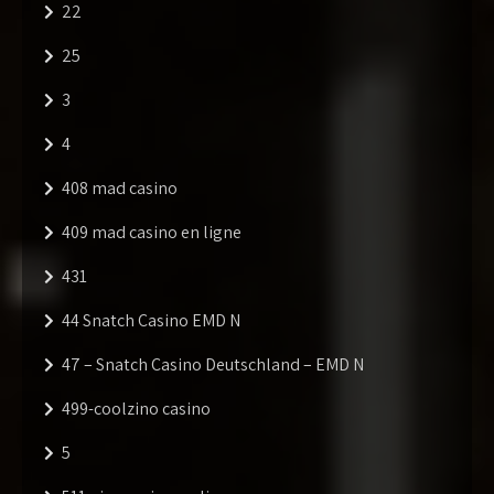
22
25
3
4
408 mad casino
409 mad casino en ligne
431
44 Snatch Casino EMD N
47 – Snatch Casino Deutschland – EMD N
499-coolzino casino
5