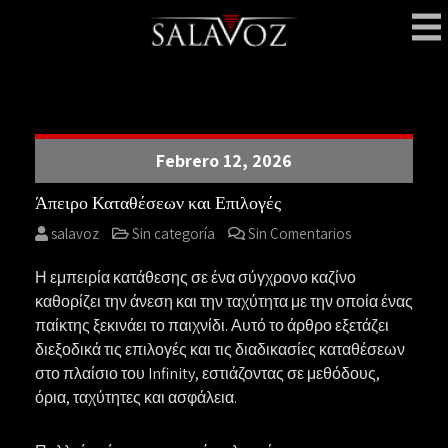
Skip
to
content
SalaVoz
Bar – Delivery
Febrero 12, 2026
Άπειρο Καταθέσεων και Επιλογές
salavoz
Sin categoría
Sin Comentarios
Η εμπειρία κατάθεσης σε ένα σύγχρονο καζίνο
καθορίζει την άνεση και την ταχύτητα με την οποία ένας
παίκτης ξεκινάει το παιχνίδι. Αυτό το άρθρο εξετάζει
διεξοδικά τις επιλογές και τις διαδικασίες καταθέσεων
στο πλαίσιο του Infinity, εστιάζοντας σε μεθόδους,
όρια, ταχύτητες και ασφάλεια.