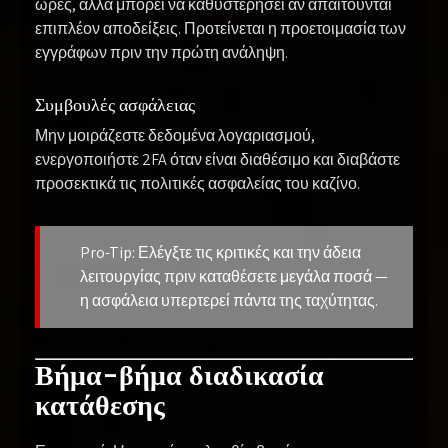
ώρες, αλλά μπορεί να καθυστερήσει αν απαιτούνται
επιπλέον αποδείξεις. Προτείνεται η προετοιμασία των
εγγράφων πριν την πρώτη ανάληψη.
Συμβουλές ασφάλειας
Μην μοιράζεστε δεδομένα λογαριασμού,
ενεργοποιήστε 2FA όταν είναι διαθέσιμο και διαβάστε
προσεκτικά τις πολιτικές ασφαλείας του καζίνο.
Pro-Tip: Ελέγξτε τις κριτικές και την άδεια
λειτουργίας πριν καταθέσετε μεγάλα ποσά —
η ασφάλεια υπερτερεί πάντα της ταχύτητας.
Βήμα-βήμα διαδικασία
κατάθεσης