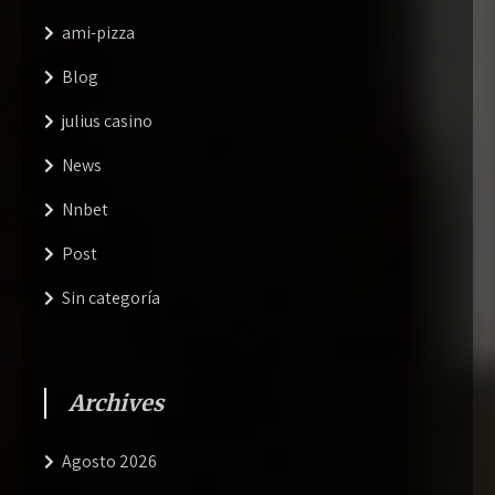
ami-pizza
Blog
julius casino
News
Nnbet
Post
Sin categoría
Archives
Agosto 2026