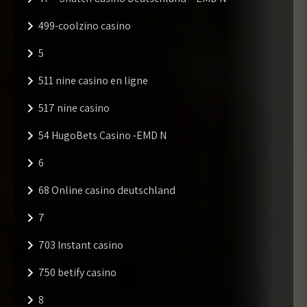
499-coolzino casino
5
511 nine casino en ligne
517 nine casino
54 HugoBets Casino -EMD N
6
68 Online casino deutschland
7
703 Instant casino
750 betify casino
8