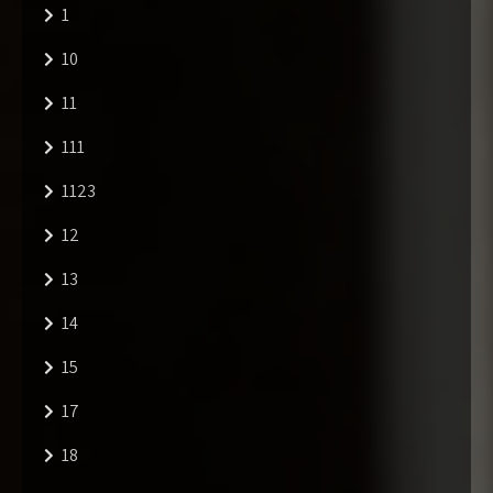
1
10
11
111
1123
12
13
14
15
17
18