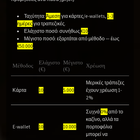
Ταχύτητα:
Άμεση
για κάρτες/e-wallets,
1-3
ημέρες
για τραπεζικές.
Ελάχιστο ποσό: συνήθως
€10
.
Μέγιστο ποσό: εξαρτάται από μέθοδο — έως
€50.000
.
Ελάχιστο
Μέγιστο
Μέθοδος
Χρέωση
(€)
(€)
Μερικές τράπεζες
Κάρτα
10
5.000
έχουν χρέωση 1-
2%
Συχνά
0%
από το
καζίνο, αλλά τα
E-wallet
10
10.000
πορτοφόλια
μπορεί να