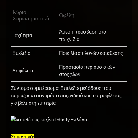
Κύριο
Οφέλη
Χαρακτηριστικό
Άμεση πρόσβαση στα
Ταχύτητα
παιχνίδια
Ευελιξία
Ποικιλία επιλογών κατάθεσης
Προστασία περιουσιακών
Ασφάλεια
στοιχείων
Σύντομο συμπέρασμα: Επιλέξτε μεθόδους που
ταιριάζουν στον τρόπο παιχνιδιού και το προφίλ σας
για βέλτιστη εμπειρία.
Σημαντικό: