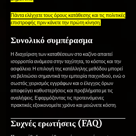
Πάντα ελέγχετε τους όρους κατάθεσης και τις πολιτικές
επιστροφής πριν κάνετε την πρώτη κίνηση.
Συνολικό συμπέρασμα
Η διαχείριση των καταθέσεων στο καζίνο απαιτεί
ισορροπία ανάμεσα στην ταχύτητα, το κόστος και την
ασφάλεια. Η επιλογή της κατάλληλης μεθόδου μπορεί
να βελτιώσει σημαντικά την εμπειρία παιχνιδιού, ενώ ο
σωστός χειρισμός εγγράφων και ο έλεγχος όρων
αποφεύγει καθυστερήσεις και προβλήματα με τις
αναλήψεις. Εφαρμόζοντας τις προτεινόμενες
πρακτικές εξοικονομείτε χρόνο και μειώνετε κόστη.
Συχνές ερωτήσεις (FAQ)