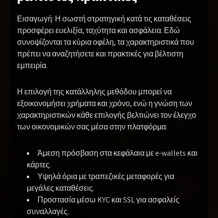
Εισαγωγή: Η σωστή στρατηγική κατά τις καταθέσεις
προσφέρει ευελιξία, ταχύτητα και ασφάλεια. Εδώ
συνοψίζονται τα κύρια οφέλη, τα χαρακτηριστικά που
πρέπει να αναζητήσετε και πρακτικές για βέλτιστη
εμπειρία.
Η επιλογή της κατάλληλης μεθόδου μπορεί να
εξοικονομήσει χρήματα και χρόνο, ενώ η γνώση των
χαρακτηριστικών κάθε επιλογής βελτιώνει τον έλεγχο
των οικονομικών σας μέσα στην πλατφόρμα.
Άμεση πρόσβαση στα κεφάλαια με e-wallets και
κάρτες.
Υψηλά όρια με τραπεζικές μεταφορές για
μεγάλες καταθέσεις.
Προστασία μέσω KYC και SSL για ασφαλείς
συναλλαγές.