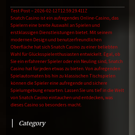
Navegación
Test Post – 2026-02-12T12:59:29.411Z
Snatch Casino ist ein aufregendes Online-Casino, das
de
Spielern eine breite Auswahl an Spielen und
entradas
erstklassigen Dienstleistungen bietet. Mit seinem
modernen Design und benutzerfreundlichen
Oberfläche hat sich Snatch Casino zu einer beliebten
Wahl für Glücksspielenthusiasten entwickelt. Egal, ob
Sie ein erfahrener Spieler oder ein Neuling sind, Snatch
Casino hat für jeden etwas zu bieten. Von aufregenden
Spielautomaten bis hin zu klassischen Tischspielen
können die Spieler eine aufregende und sichere
Spielumgebung erwarten. Lassen Sie uns tief in die Welt
von Snatch Casino eintauchen und entdecken, was
dieses Casino so besonders macht.
Category