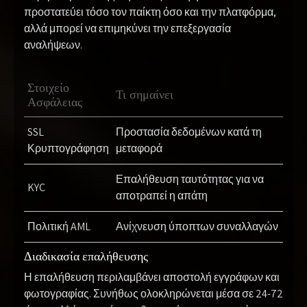
προστατεύει τόσο τον παίκτη όσο και την πλατφόρμα,
αλλά μπορεί να επιμηκύνει την επεξεργασία
αναλήψεων.
Στοιχείο
Τι σημαίνει
Ασφάλειας
SSL
Προστασία δεδομένων κατά τη
Κρυπτογράφηση
μεταφορά
Επαλήθευση ταυτότητας για να
KYC
αποτραπεί η απάτη
Πολιτική AML
Ανίχνευση ύποπτων συναλλαγών
Διαδικασία επαλήθευσης
Η επαλήθευση περιλαμβάνει αποστολή εγγράφων και
φωτογραφίας. Συνήθως ολοκληρώνεται μέσα σε 24-72