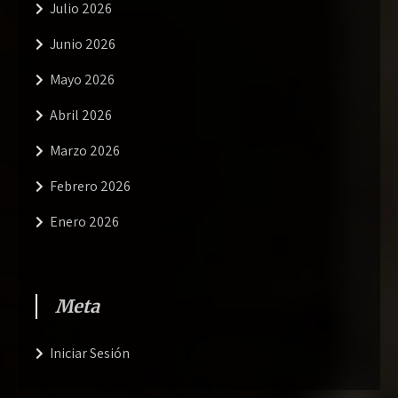
Julio 2026
Junio 2026
Mayo 2026
Abril 2026
Marzo 2026
Febrero 2026
Enero 2026
Meta
Iniciar Sesión