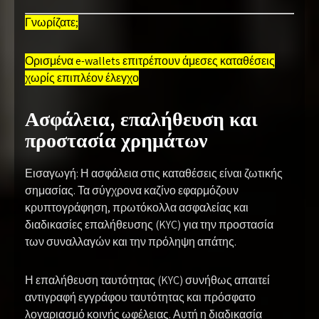
Γνωρίζατε;
Ορισμένα e-wallets επιτρέπουν άμεσες καταθέσεις
χωρίς επιπλέον έλεγχο
Ασφάλεια, επαλήθευση και
προστασία χρημάτων
Εισαγωγή: Η ασφάλεια στις καταθέσεις είναι ζωτικής
σημασίας. Τα σύγχρονα καζίνο εφαρμόζουν
κρυπτογράφηση, πρωτόκολλα ασφαλείας και
διαδικασίες επαλήθευσης (KYC) για την προστασία
των συναλλαγών και την πρόληψη απάτης.
Η επαλήθευση ταυτότητας (KYC) συνήθως απαιτεί
αντιγραφή εγγράφου ταυτότητας και πρόσφατο
λογαριασμό κοινής ωφέλειας. Αυτή η διαδικασία