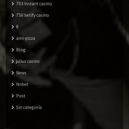
703 Instant casino
750 betify casino
8
ami-pizza
Blog
julius casino
News
Nnbet
Post
Sin categoría