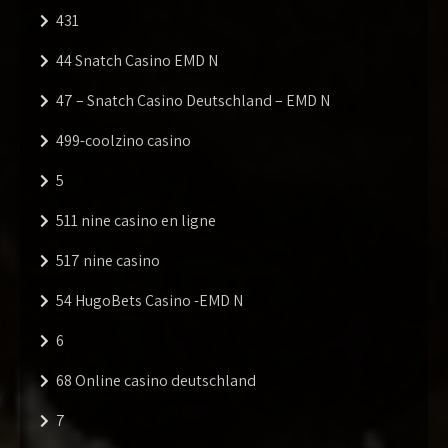
431
44 Snatch Casino EMD N
47 – Snatch Casino Deutschland – EMD N
499-coolzino casino
5
511 nine casino en ligne
517 nine casino
54 HugoBets Casino -EMD N
6
68 Online casino deutschland
7