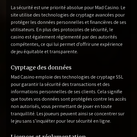
La sécurité est une priorité absolue pour Mad Casino. Le
site utilise des technologies de cryptage avancées pour
protéger les données personnelles et financières de ses
utilisateurs. En plus des protocoles de sécurité, le
casino est également réglementé par des autorités
compétentes, ce qui lui permet d’offrir une expérience
de jeu équitable et transparente.
Cyrptage des données
Mad Casino emploie des technologies de cryptage SSL
pour garantir la sécurité des transactions et des
informations personnelles de ses clients. Cela signifie
que toutes vos données sont protégées contre les accès
non autorisés, vous permettant de jouer en toute
tranquillité. Les joueurs peuvent ainsi se concentrer sur
le jeu sans s’inquiéter pour leur sécurité en ligne.
Licences et réglementation