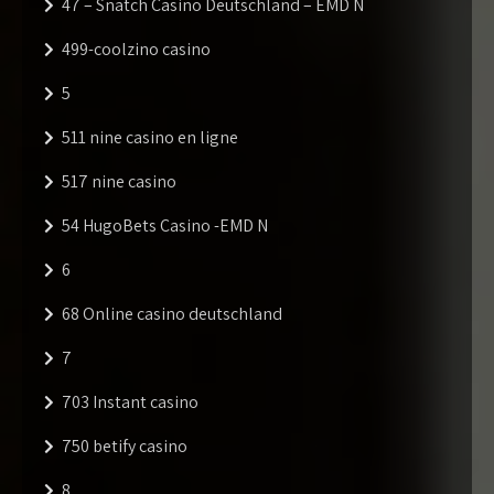
47 – Snatch Casino Deutschland – EMD N
499-coolzino casino
5
511 nine casino en ligne
517 nine casino
54 HugoBets Casino -EMD N
6
68 Online casino deutschland
7
703 Instant casino
750 betify casino
8