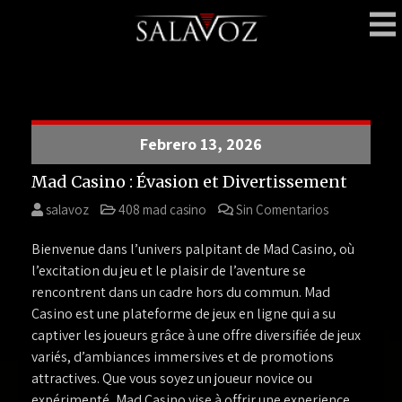
Skip
to
content
SalaVoz
Bar – Delivery
Febrero 13, 2026
Mad Casino : Évasion et Divertissement
salavoz
408 mad casino
Sin Comentarios
Bienvenue dans l’univers palpitant de Mad Casino, où
l’excitation du jeu et le plaisir de l’aventure se
rencontrent dans un cadre hors du commun. Mad
Casino est une plateforme de jeux en ligne qui a su
captiver les joueurs grâce à une offre diversifiée de jeux
variés, d’ambiances immersives et de promotions
attractives. Que vous soyez un joueur novice ou
expérimenté, Mad Casino vise à offrir une experience