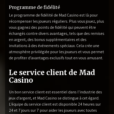
Programme de fidélité
Le programme de fidélité de Mad Casino est là pour
récompenser les joueurs réguliers. Plus vous jouez, plus
vous gagnez des points de fidélité qui peuvent être
échangés contre divers avantages, tels que des remises
en argent, des bonus supplémentaires et des
invitations à des événements spéciaux. Cela crée une
atmosphère privilégiée pour les joueurs et vous permet
de profiter d’avantages exclusifs tout en vous amusant.
Le service client de Mad
Casino
Un bon service client est essentiel dans l’industrie des
jeux d’argent, et Mad Casino se distingue à cet égard.
L’équipe du service client est disponible 24 heures sur
24 et 7 jours sur 7 pour aider les joueurs avec toutes