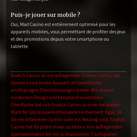
Puis-je jouer sur mobile ?
Oui, Mad Casino est entièrement optimisé pour les
appareils mobiles, vous permettant de profiter des jeux
et des promotions depuis votre smartphone ou
tablette.
Navegación
Snatch Casino ist ein aufregendes Online-Casino, das
Spielern eine breite Auswahl an Spielen und
de
erstklassigen Dienstleistungen bietet. Mit seinem
entradas
modernen Design und benutzerfreundlichen
Oberfläche hat sich Snatch Casino zu einer beliebten
Wahl für Glücksspielenthusiasten entwickelt. Egal, ob
Sie ein erfahrener Spieler oder ein Neuling sind, Snatch
Casino hat für jeden etwas zu bieten. Von aufregenden
Spielautomaten bis hin zu klassischen Tischspielen