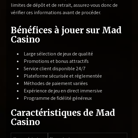
limites de dépôt et de retrait, assurez-vous donc de
vérifier ces informations avant de procéder.
Bénéfices à jouer sur Mad
Casino
Large sélection de jeux de qualité
Promotions et bonus attractifs
Service client disponible 24/7
Plateforme sécurisée et réglementée
Méthodes de paiement variées
Expérience de jeu en direct immersive
Programme de fidélité généreux
Caractéristiques de Mad
Casino