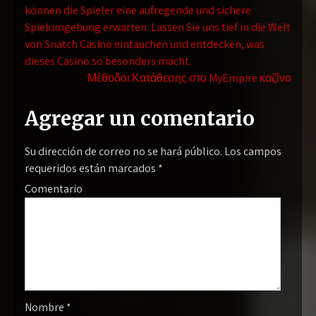
können die Spieler eine aufregende und sichere
Spielumgebung erwarten. Lassen Sie uns tief in die Welt
von Snatch Casino eintauchen und entdecken, was
dieses Casino so besonders macht.
Μέθοδοι Κατάθεσης στο MyEmpire καζίνο
Agregar un comentario
Su dirección de correo no se hará público.
Los campos
requeridos están marcados
*
Comentario
Nombre
*