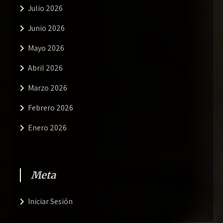
Julio 2026
Junio 2026
Mayo 2026
Abril 2026
Marzo 2026
Febrero 2026
Enero 2026
Meta
Iniciar Sesión