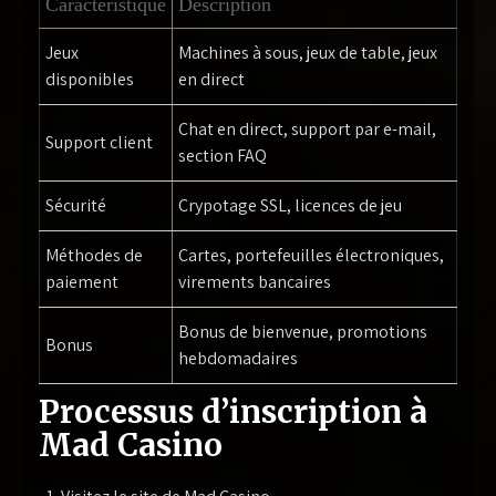
Caractéristique
Description
Jeux
Machines à sous, jeux de table, jeux
disponibles
en direct
Chat en direct, support par e-mail,
Support client
section FAQ
Sécurité
Crypotage SSL, licences de jeu
Méthodes de
Cartes, portefeuilles électroniques,
paiement
virements bancaires
Bonus de bienvenue, promotions
Bonus
hebdomadaires
Processus d’inscription à
Mad Casino