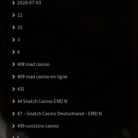
2026-07-03
22
25
3
4
408 mad casino
409 mad casino en ligne
431
44 Snatch Casino EMD N
47 – Snatch Casino Deutschland – EMD N
499-coolzino casino