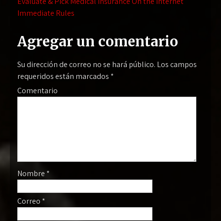
Evaluate & Pick Medical insurance On the internet
de
Immediate Rules
entradas
Agregar un comentario
Su dirección de correo no se hará público.
Los campos
requeridos están marcados
*
Comentario
Nombre
*
Correo
*