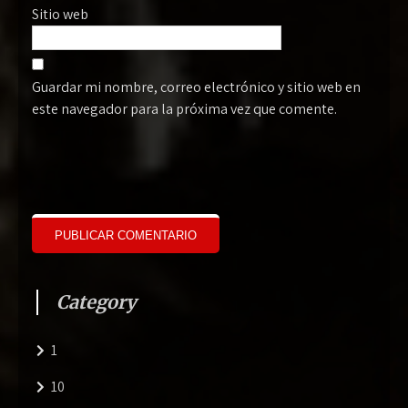
Sitio web
Guardar mi nombre, correo electrónico y sitio web en
este navegador para la próxima vez que comente.
Category
1
10