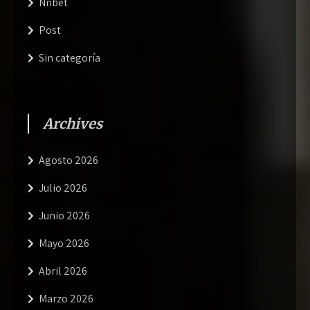
Nnbet
Post
Sin categoría
Archives
Agosto 2026
Julio 2026
Junio 2026
Mayo 2026
Abril 2026
Marzo 2026