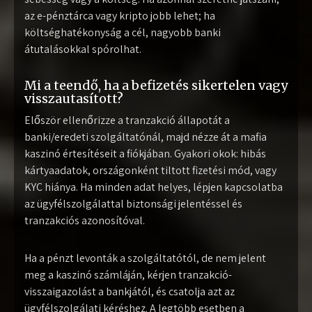
az e-pénztárca vagy kripto jobb lehet; ha
költséghatékonyság a cél, nagyobb banki
átutalásokkal spórolhat.
Mi a teendő, ha a befizetés sikertelen vagy
visszautasított?
Először ellenőrizze a tranzakció állapotát a
banki/eredeti szolgáltatónál, majd nézze át a mafia
kaszinó értesítéseit a fiókjában. Gyakori okok: hibás
kártyaadatok, országonként tiltott fizetési mód, vagy
KYC hiánya. Ha minden adat helyes, lépjen kapcsolatba
az ügyfélszolgálattal biztonsági jelentéssel és
tranzakciós azonosítóval.
Ha a pénzt levonták a szolgáltatótól, de nem jelent
meg a kaszinó számláján, kérjen tranzakció-
visszaigazolást a bankjától, és csatolja azt az
ügyfélszolgálati kéréshez. A legtöbb esetben a