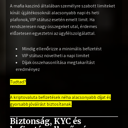
A mafia kaszinó általában személyre szabott limiteket
kínál: új játékosoknál alacsonyabb napi és heti
plafonok, VIP státusz esetén emelt limit. Ha
rendszeresen nagy összegeket utal, érdemes
előzetesen egyeztetni az ügyfélszolgálattal.
Mindig ellenőrizze a minimális befizetést
VIP státusz növelheti a napi limitet
Díjak összehasonlítása megtakarítást
eredményez
Tudtad?
A kriptovaluta befizetések néha alacsonyabb díjat és
gyorsabb jóváírást biztosítanak.
Biztonság, KYC és