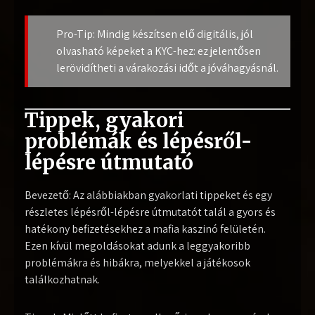
Pro-Tip: Mindig készítsen elő digitális, jól
olvasható képeket a KYC-hez: ez jelentősen
lerövidítheti a várakozási időt a jóváhagyásnál.
Tippek, gyakori
problémák és lépésről-
lépésre útmutató
Bevezető: Az alábbiakban gyakorlati tippeket és egy
részletes lépésről-lépésre útmutatót talál a gyors és
hatékony befizetésekhez a mafia kaszinó felületén.
Ezen kívül megoldásokat adunk a leggyakoribb
problémákra és hibákra, melyekkel a játékosok
találkozhatnak.