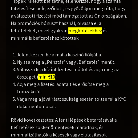
Tippek: Mielőtt befizetne, ellenőrizze, hogy a számla
hitelesítése befejeződött, és győződjön meg róla, hogy
a választott fizetési mód támogatott az Ön országában.
Ha promóciós bónuszt használ, olvassa el a
feltételeket, mivel gyakran
megkötésekhez
és
minimális befizetéshez kötöttek.
Jelentkezzen be a mafia kaszinó fiókjába.
Nyissa meg a „Pénztár” vagy „Befizetés” menüt.
Válassza ki a kívánt fizetési módot és adja meg az
összeget (
min. €10
).
Adja meg a fizetési adatait és erősítse meg a
tranzakciót.
Várja meg a jóváírást; szükség esetén töltse fel a KYC
dokumentumokat.
Rövid következtetés: A fenti lépések betartásával a
befizetések zökkenőmentesek maradnak, és
minimalizálhatók a késések vagy elutasítások.