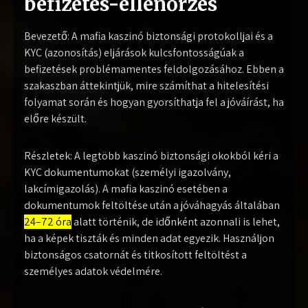
befizetés-ellenőrzés
Bevezető: A mafia kaszinó biztonsági protokolljai és a
KYC (azonosítás) eljárások kulcsfontosságúak a
befizetések problémamentes feldolgozásához. Ebben a
szakaszban áttekintjük, mire számíthat a hitelesítési
folyamat során és hogyan gyorsíthatja fel a jóváírást, ha
előre készült.
Részletek: A legtöbb kaszinó biztonsági okokból kéri a
KYC dokumentumokat (személyi igazolvány,
lakcímigazolás). A mafia kaszinó esetében a
dokumentumok feltöltése után a jóváhagyás általában
24–72 óra
alatt történik, de időnként azonnali is lehet,
ha a képek tiszták és minden adat egyezik. Használjon
biztonságos csatornát és titkosított feltöltést a
személyes adatok védelmére.