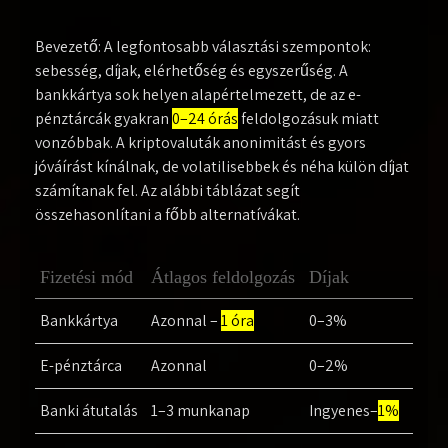
Bevezető: A legfontosabb választási szempontok:
sebesség, díjak, elérhetőség és egyszerűség. A
bankkártya sok helyen alapértelmezett, de az e-
pénztárcák gyakran
0–24 órás
feldolgozásuk miatt
vonzóbbak. A kriptovaluták anonimitást és gyors
jóváírást kínálnak, de volatilisebbek és néha külön díjat
számítanak fel. Az alábbi táblázat segít
összehasonlítani a főbb alternatívákat.
Fizetési mód
Átlagos feldolgozás
Díjak
Bankkártya
Azonnal –
1 óra
0–3%
E-pénztárca
Azonnal
0–2%
Banki átutalás
1–3 munkanap
Ingyenes–
1%