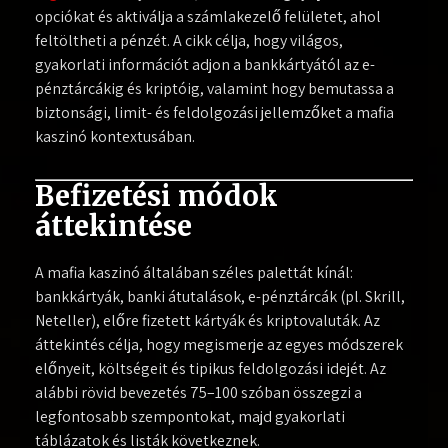
opciókat és aktiválja a számlakezelő felületet, ahol
feltöltheti a pénzét. A cikk célja, hogy világos,
gyakorlati információt adjon a bankkártyától az e-
pénztárcákig és kriptóig, valamint hogy bemutassa a
biztonsági, limit- és feldolgozási jellemzőket a mafia
kaszinó kontextusában.
Befizetési módok
áttekintése
A mafia kaszinó általában széles palettát kínál:
bankkártyák, banki átutalások, e-pénztárcák (pl. Skrill,
Neteller), előre fizetett kártyák és kriptovaluták. Az
áttekintés célja, hogy megismerje az egyes módszerek
előnyeit, költségeit és tipikus feldolgozási idejét. Az
alábbi rövid bevezetés 75–100 szóban összegzi a
legfontosabb szempontokat, majd gyakorlati
táblázatok és listák következnek.