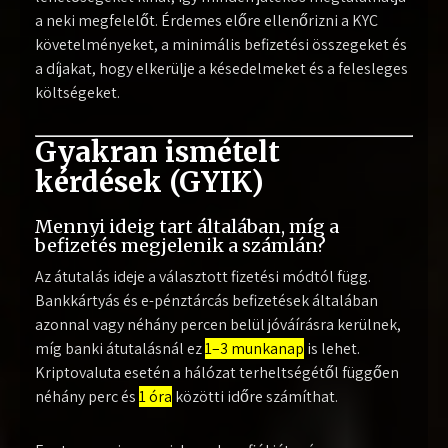
a neki megfelelőt. Érdemes előre ellenőrizni a KYC
követelményeket, a minimális befizetési összegeket és
a díjakat, hogy elkerülje a késedelmeket és a felesleges
költségeket.
Gyakran ismételt
kérdések (GYIK)
Mennyi ideig tart általában, míg a
befizetés megjelenik a számlán?
Az átutalás ideje a választott fizetési módtól függ.
Bankkártyás és e-pénztárcás befizetések általában
azonnal vagy néhány percen belül jóváírásra kerülnek,
míg banki átutalásnál ez
1–3 munkanap
is lehet.
Kriptovaluta esetén a hálózat terheltségétől függően
néhány perc és
1 óra
közötti időre számíthat.