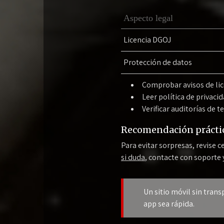
Aspecto legal
Licencia DGOJ
Protección de datos
Comprobar avisos de lic
Leer política de privaci
Verificar auditorías de t
Recomendación prácti
Para evitar sorpresas, revise 
si duda
, contacte con soporte y
Un sitio móvil sin tran
app sea rápida.