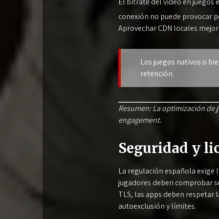
El bitrate del vídeo en juego
conexión no puede provocar p
Aprovechar CDN locales mejor
Los juegos nativos o bi
retención.
Resumen:
La optimización de j
engagement.
Seguridad y li
La regulación española exige l
jugadores deben comprobar sel
TLS, las apps deben respetar 
autoexclusión y límites.