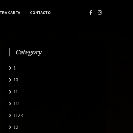
TRA CARTA
CONTACTO
Category
1
10
11
111
1123
12