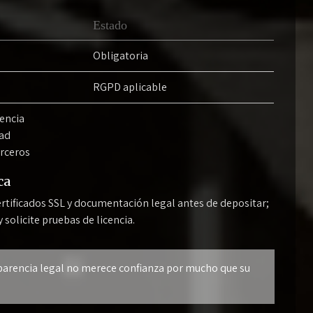
Estado
Obligatoria
RGPD aplicable
encia
dad
erceros
ca
certificados SSL y documentación legal antes de depositar;
 solicite pruebas de licencia.
sparencia legal no merece confianza por mucho que su