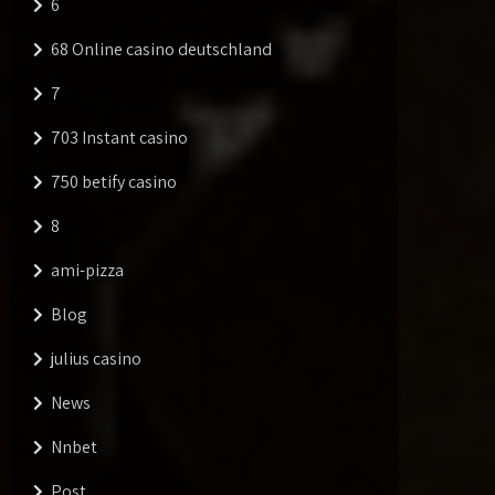
6
68 Online casino deutschland
7
703 Instant casino
750 betify casino
8
ami-pizza
Blog
julius casino
News
Nnbet
Post