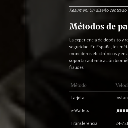
Resumen:
Un diseño centrado e
Métodos de pag
La experiencia de depósito y re
seguridad. En España, los mét
monederos electrónicos y en 
soportar autenticación biomét
fraudes.
Método
Veloc
Tarjeta
Insta
e-Wallets
[■■■■
Transferencia
24-72