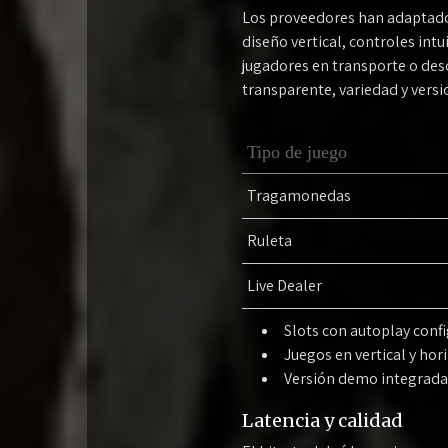
Los proveedores han adaptado l
diseño vertical, controles int
jugadores en transporte o des
transparente, variedad y versi
Tipo de juego
Tragamonedas
Ruleta
Live Dealer
Slots con autoplay conf
Juegos en vertical y hor
Versión demo integrada
Latencia y calidad