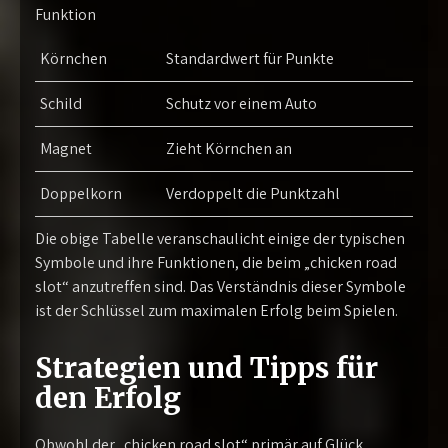
Funktion
Körnchen
Standardwert für Punkte
Schild
Schutz vor einem Auto
Magnet
Zieht Körnchen an
Doppelkorn
Verdoppelt die Punktzahl
Die obige Tabelle veranschaulicht einige der typischen
Symbole und ihre Funktionen, die beim „chicken road
slot“ anzutreffen sind. Das Verständnis dieser Symbole
ist der Schlüssel zum maximalen Erfolg beim Spielen.
Strategien und Tipps für
den Erfolg
Obwohl der „chicken road slot“ primär auf Glück