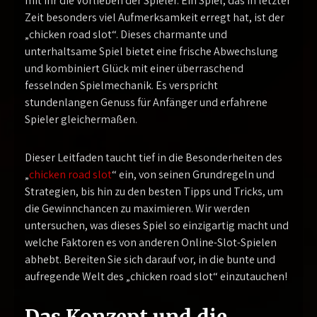
mit ihr die Vorlieben der Spieler. Ein Spiel, das in letzter
Zeit besonders viel Aufmerksamkeit erregt hat, ist der
„chicken road slot“. Dieses charmante und
unterhaltsame Spiel bietet eine frische Abwechslung
und kombiniert Glück mit einer überraschend
fesselnden Spielmechanik. Es verspricht
stundenlangen Genuss für Anfänger und erfahrene
Spieler gleichermaßen.
Dieser Leitfaden taucht tief in die Besonderheiten des
„
chicken road slot
“ ein, von seinen Grundregeln und
Strategien, bis hin zu den besten Tipps und Tricks, um
die Gewinnchancen zu maximieren. Wir werden
untersuchen, was dieses Spiel so einzigartig macht und
welche Faktoren es von anderen Online-Slot-Spielen
abhebt. Bereiten Sie sich darauf vor, in die bunte und
aufregende Welt des „chicken road slot“ einzutauchen!