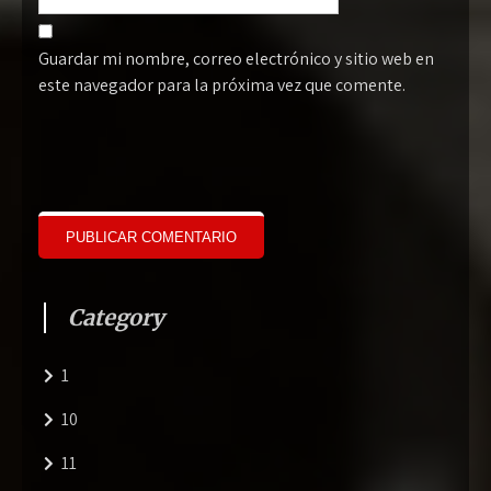
Guardar mi nombre, correo electrónico y sitio web en
este navegador para la próxima vez que comente.
Category
1
10
11