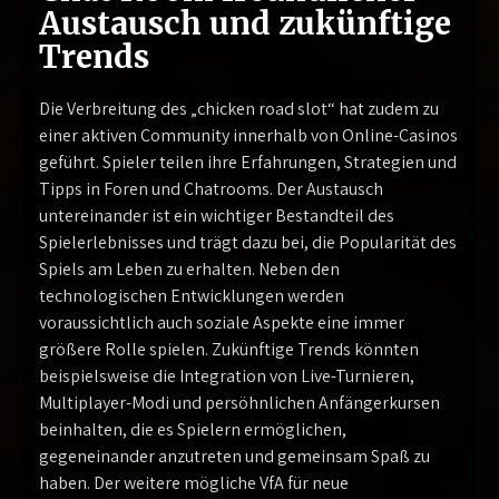
Austausch und zukünftige
Trends
Die Verbreitung des „chicken road slot“ hat zudem zu
einer aktiven Community innerhalb von Online-Casinos
geführt. Spieler teilen ihre Erfahrungen, Strategien und
Tipps in Foren und Chatrooms. Der Austausch
untereinander ist ein wichtiger Bestandteil des
Spielerlebnisses und trägt dazu bei, die Popularität des
Spiels am Leben zu erhalten. Neben den
technologischen Entwicklungen werden
voraussichtlich auch soziale Aspekte eine immer
größere Rolle spielen. Zukünftige Trends könnten
beispielsweise die Integration von Live-Turnieren,
Multiplayer-Modi und persöhnlichen Anfängerkursen
beinhalten, die es Spielern ermöglichen,
gegeneinander anzutreten und gemeinsam Spaß zu
haben. Der weitere mögliche VfA für neue