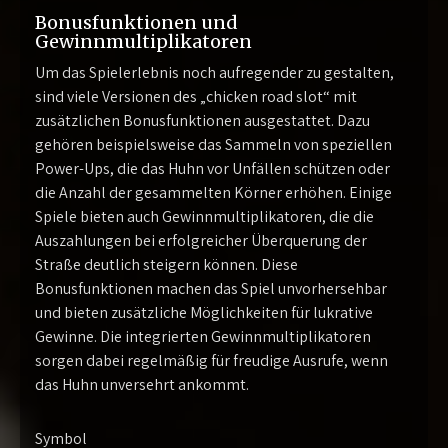
Bonusfunktionen und
Gewinnmultiplikatoren
Um das Spielerlebnis noch aufregender zu gestalten,
sind viele Versionen des „chicken road slot“ mit
zusätzlichen Bonusfunktionen ausgestattet. Dazu
gehören beispielsweise das Sammeln von speziellen
Power-Ups, die das Huhn vor Unfällen schützen oder
die Anzahl der gesammelten Körner erhöhen. Einige
Spiele bieten auch Gewinnmultiplikatoren, die die
Auszahlungen bei erfolgreicher Überquerung der
Straße deutlich steigern können. Diese
Bonusfunktionen machen das Spiel unvorhersehbar
und bieten zusätzliche Möglichkeiten für lukrative
Gewinne. Die integrierten Gewinnmultiplikatoren
sorgen dabei regelmäßig für freudige Ausrufe, wenn
das Huhn unversehrt ankommt.
Symbol