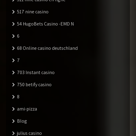
517 nine casino
54 HugoBets Casino -EMD N
6
68 Online casino deutschland
7
703 Instant casino
750 betify casino
8
ami-pizza
Blog
julius casino