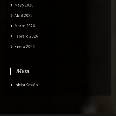
Mayo 2026
Abril 2026
Marzo 2026
Febrero 2026
Enero 2026
Meta
Iniciar Sesión