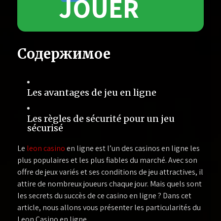
JOUER
Содержимое
Les avantages de jeu en ligne
Les règles de sécurité pour un jeu
sécurisé
Le
leon casino
en ligne est l’un des casinos en ligne les
plus populaires et les plus fiables du marché. Avec son
offre de jeux variés et ses conditions de jeu attractives, il
attire de nombreux joueurs chaque jour. Mais quels sont
les secrets du succès de ce casino en ligne ? Dans cet
article, nous allons vous présenter les particularités du
Leon Casino en ligne.