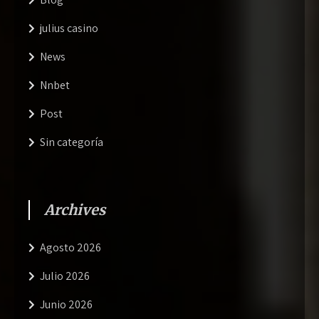
julius casino
News
Nnbet
Post
Sin categoría
Archives
Agosto 2026
Julio 2026
Junio 2026