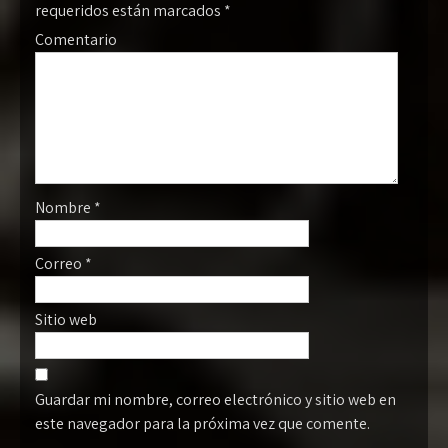
requeridos están marcados
*
Comentario
Nombre
*
Correo
*
Sitio web
Guardar mi nombre, correo electrónico y sitio web en
este navegador para la próxima vez que comente.