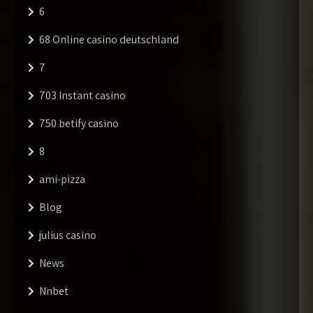
6
68 Online casino deutschland
7
703 Instant casino
750 betify casino
8
ami-pizza
Blog
julius casino
News
Nnbet