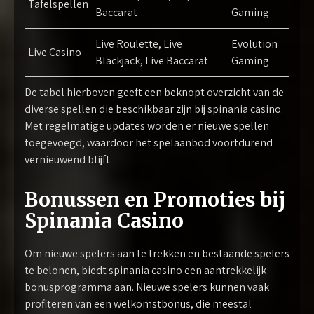
Tafelspellen
Baccarat
Gaming
Live Roulette, Live
Evolution
Live Casino
Blackjack, Live Baccarat
Gaming
De tabel hierboven geeft een beknopt overzicht van de
diverse spellen die beschikbaar zijn bij spinania casino.
Met regelmatige updates worden er nieuwe spellen
toegevoegd, waardoor het spelaanbod voortdurend
vernieuwend blijft.
Bonussen en Promoties bij
Spinania Casino
Om nieuwe spelers aan te trekken en bestaande spelers
te belonen, biedt spinania casino een aantrekkelijk
bonusprogramma aan. Nieuwe spelers kunnen vaak
profiteren van een welkomstbonus, die meestal