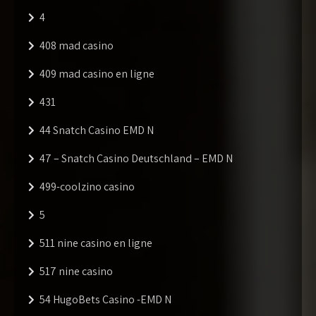
4
408 mad casino
409 mad casino en ligne
431
44 Snatch Casino EMD N
47 – Snatch Casino Deutschland – EMD N
499-coolzino casino
5
511 nine casino en ligne
517 nine casino
54 HugoBets Casino -EMD N