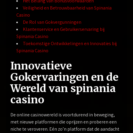
Het Belang van Bonusvoorwaarden
Veiligheid en Betrouwbaarheid van Spinania
Casino
De Rol van Gokvergunningen
Klantenservice en Gebruikerservaring bij
Spinania Casino
Toekomstige Ontwikkelingen en Innovaties bij
Spinania Casino
Innovatieve
Gokervaringen en de
Wereld van spinania
casino
De online casinowereld is voortdurend in beweging,
met nieuwe platformen die oprijzen en proberen een
niche te veroveren. Eén zo’n platform dat de aandacht