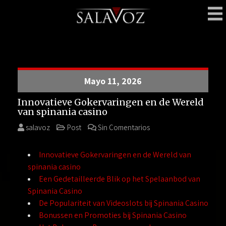
Skip
to
content
SalaVoz
Bar – Delivery
Mayo 11, 2026
Innovatieve Gokervaringen en de Wereld
van spinania casino
salavoz
Post
Sin Comentarios
Innovatieve Gokervaringen en de Wereld van
spinania casino
Een Gedetailleerde Blik op het Spelaanbod van
Spinania Casino
De Populariteit van Videoslots bij Spinania Casino
Bonussen en Promoties bij Spinania Casino