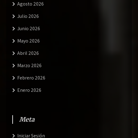
Agosto 2026
Julio 2026
Junio 2026
Mayo 2026
Abril 2026
Marzo 2026
Febrero 2026
Enero 2026
Meta
Iniciar Sesión