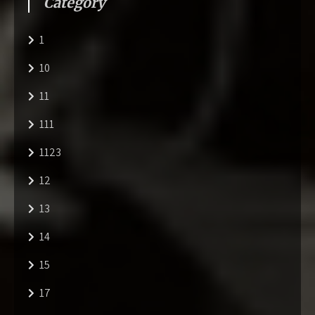
Category
1
10
11
111
1123
12
13
14
15
17