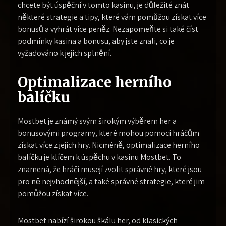
chcete být úspěční v tomto kasinu, je důležité znát
některé strategie a tipy, které vám pomůžou získat více
bonusů a vyhrát více peněz. Nezapomeňte si také číst
podmínky kasina a bonusu, aby jste znali, co je
vyžadováno k jejich splnění.
Optimalizace herního
balíčku
Mostbet je známý svým širokým výběrem her a
bonusovými programy, které mohou pomoci hráčům
získat více z jejich hry. Nicméně, optimalizace herního
balíčku je klíčem k úspěchu v kasinu Mostbet. To
znamená, že hráči musejí zvolit správné hry, které jsou
pro ně nejvhodnější, a také správné strategie, které jim
pomůžou získat více.
Mostbet nabízí širokou škálu her, od klasických