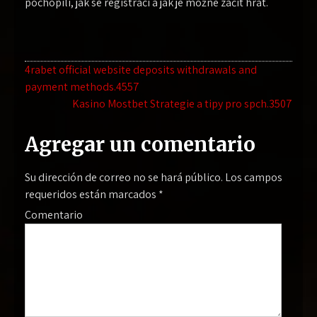
pochopili, jak se registraci a jak je možné začít hrát.
Navegación
4rabet official website deposits withdrawals and
payment methods.4557
de
Kasino Mostbet Strategie a tipy pro spch.3507
entradas
Agregar un comentario
Su dirección de correo no se hará público.
Los campos
requeridos están marcados
*
Comentario