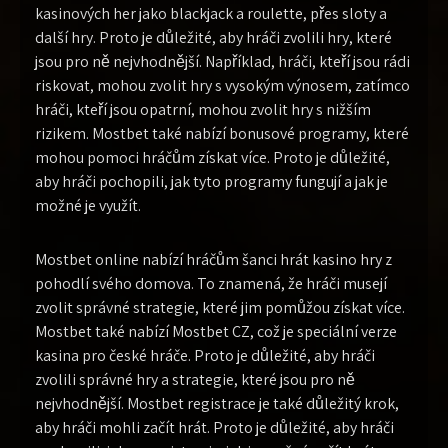
kasinových her jako blackjack a roulette, přes sloty a
další hry. Proto je důležité, aby hráči zvolili hry, které
jsou pro ně nejvhodnější. Například, hráči, kteří jsou rádi
riskovat, mohou zvolit hry s vysokým výnosem, zatímco
hráči, kteří jsou opatrní, mohou zvolit hry s nižším
rizikem. Mostbet také nabízí bonusové programy, které
mohou pomoci hráčům získat více. Proto je důležité,
aby hráči pochopili, jak tyto programy fungují a jak je
možné je využít.
Mostbet online nabízí hráčům šanci hrát kasino hry z
pohodlí svého domova. To znamená, že hráči musejí
zvolit správné strategie, které jim pomůžou získat více.
Mostbet také nabízí Mostbet CZ, což je speciální verze
kasina pro české hráče. Proto je důležité, aby hráči
zvolili správné hry a strategie, které jsou pro ně
nejvhodnější. Mostbet registrace je také důležitý krok,
aby hráči mohli začít hrát. Proto je důležité, aby hráči