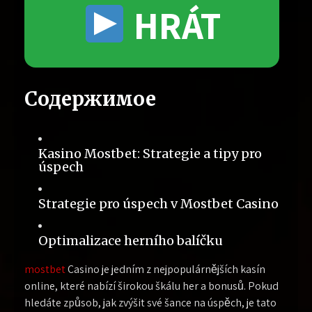
HRÁT
Содержимое
Kasino Mostbet: Strategie a tipy pro
úspech
Strategie pro úspech v Mostbet Casino
Optimalizace herního balíčku
mostbet
Casino je jedním z nejpopulárnějších kasín
online, které nabízí širokou škálu her a bonusů. Pokud
hledáte způsob, jak zvýšit své šance na úspěch, je tato