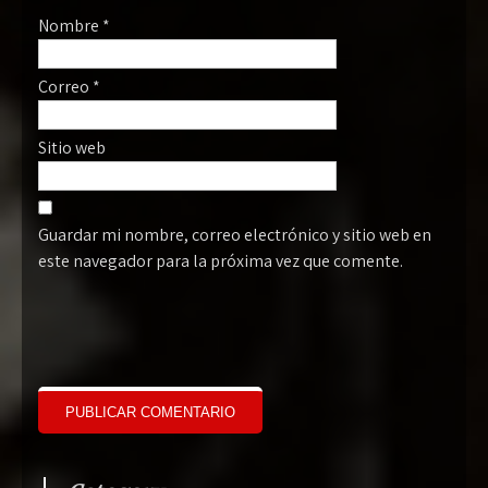
Nombre
*
Correo
*
Sitio web
Guardar mi nombre, correo electrónico y sitio web en
este navegador para la próxima vez que comente.