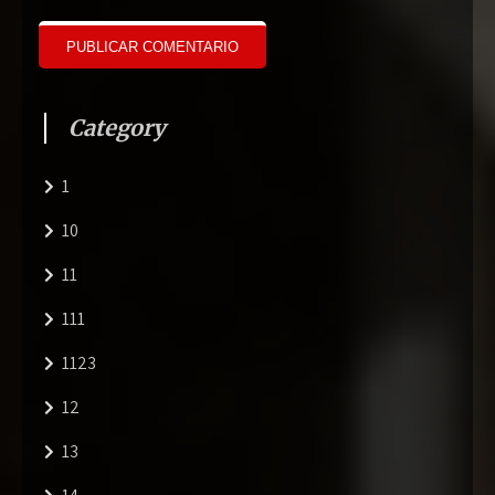
Category
1
10
11
111
1123
12
13