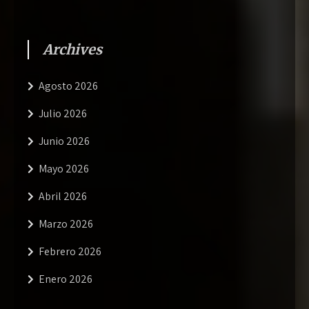
Archives
Agosto 2026
Julio 2026
Junio 2026
Mayo 2026
Abril 2026
Marzo 2026
Febrero 2026
Enero 2026