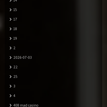
14
15
17
18
19
2
2026-07-03
22
25
3
4
408 mad casino