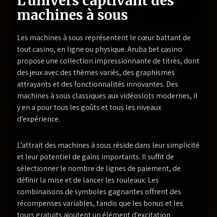
L’univers captivant des
machines à sous
Les machines à sous représentent le cœur battant de
tout casino, en ligne ou physique. Aruba bet casino
propose une collection impressionnante de titres, dont
des jeux avec des thèmes variés, des graphismes
attrayants et des fonctionnalités innovantes. Des
machines à sous classiques aux vidéoslots modernes, il
y en a pour tous les goûts et tous les niveaux
d’expérience.
L’attrait des machines à sous réside dans leur simplicité
et leur potentiel de gains importants. Il suffit de
sélectionner le nombre de lignes de paiement, de
définir la mise et de lancer les rouleaux. Les
combinaisons de symboles gagnantes offrent des
récompenses variables, tandis que les bonus et les
tours gratuits ajoutent un élément d’excitation