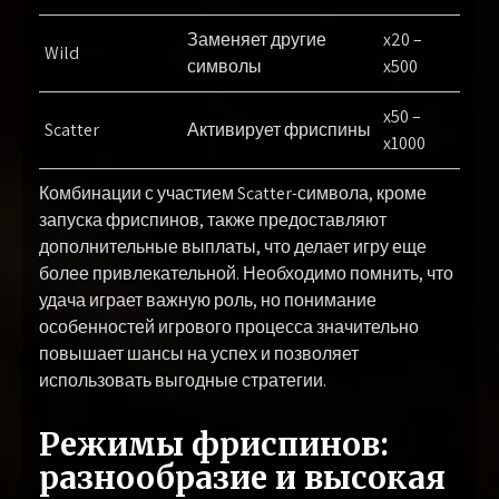
Заменяет другие
x20 –
Wild
символы
x500
x50 –
Scatter
Активирует фриспины
x1000
Комбинации с участием Scatter-символа, кроме
запуска фриспинов, также предоставляют
дополнительные выплаты, что делает игру еще
более привлекательной. Необходимо помнить, что
удача играет важную роль, но понимание
особенностей игрового процесса значительно
повышает шансы на успех и позволяет
использовать выгодные стратегии.
Режимы фриспинов:
разнообразие и высокая