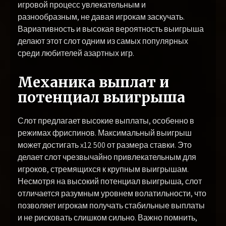
игровой процесс увлекательным и
разнообразным, не давая игрокам заскучать.
Вариативность и высокая вероятность выигрыша
делают этот слот одним из самых популярных
среди любителей азартных игр.
Механика выплат и
потенциал выигрыша
Слот предлагает высокие выплаты, особенно в
режимах фриспинов. Максимальный выигрыш
может достигать x12 500 от размера ставки. Это
делает слот чрезвычайно привлекательным для
игроков, стремящихся к крупным выигрышам.
Несмотря на высокий потенциал выигрыша, слот
отличается разумным уровнем волатильности, что
позволяет игрокам получать стабильные выплаты
и не рисковать слишком сильно. Важно помнить,