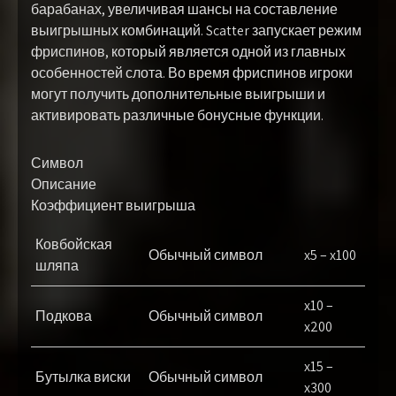
барабанах, увеличивая шансы на составление
выигрышных комбинаций. Scatter запускает режим
фриспинов, который является одной из главных
особенностей слота. Во время фриспинов игроки
могут получить дополнительные выигрыши и
активировать различные бонусные функции.
Символ
Описание
Коэффициент выигрыша
Ковбойская
Обычный символ
x5 – x100
шляпа
x10 –
Подкова
Обычный символ
x200
x15 –
Бутылка виски
Обычный символ
x300