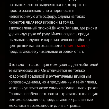
на рынке слотов выделяются те, которые не
просто развлекают, но и переносят в
неповторимую атмосферу. Одним из таких
проектов является игровой автомат,
вдохновленный эпохой Дикого Запада, где риск и
удача идут рука об руку. Именно здесь, среди
пыльных салунов и харизматичных ковбоев, в
центре внимания оказывается
олимп казино
,
предлагающее уникальный игровой опыт.
Этот слот – настоящая жемчужина для любителей
тематических игр. Он отличается не только
красочной графикой и аутентичным звуковым
сопровождением, но и продуманным геймплеем,
который увлечет даже самых искушенных игроков.
Главная особенность слота – три захватывающих
режима фриспинов, предлагающих различные
механики и возможности для выигрыша.