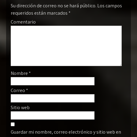
Su dirección de correo no se hará público.
Los campos
requeridos están marcados
*
Comentario
Nombre
*
Correo
*
Sitio web
Guardar mi nombre, correo electrónico y sitio web en