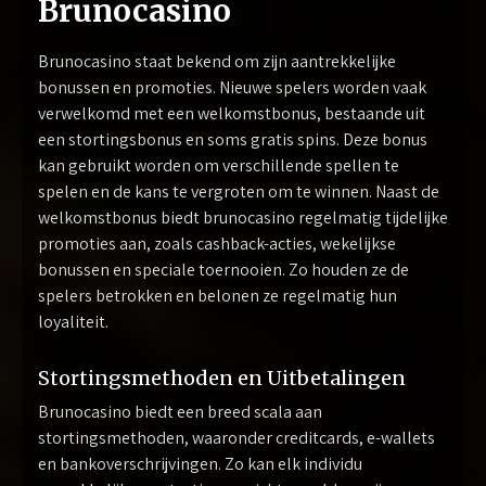
Brunocasino
Brunocasino staat bekend om zijn aantrekkelijke
bonussen en promoties. Nieuwe spelers worden vaak
verwelkomd met een welkomstbonus, bestaande uit
een stortingsbonus en soms gratis spins. Deze bonus
kan gebruikt worden om verschillende spellen te
spelen en de kans te vergroten om te winnen. Naast de
welkomstbonus biedt brunocasino regelmatig tijdelijke
promoties aan, zoals cashback-acties, wekelijkse
bonussen en speciale toernooien. Zo houden ze de
spelers betrokken en belonen ze regelmatig hun
loyaliteit.
Stortingsmethoden en Uitbetalingen
Brunocasino biedt een breed scala aan
stortingsmethoden, waaronder creditcards, e-wallets
en bankoverschrijvingen. Zo kan elk individu