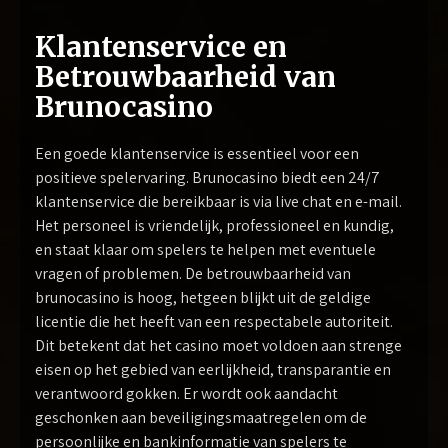
Klantenservice en
Betrouwbaarheid van
Brunocasino
Een goede klantenservice is essentieel voor een
positieve spelervaring. Brunocasino biedt een 24/7
klantenservice die bereikbaar is via live chat en e-mail.
Het personeel is vriendelijk, professioneel en kundig,
en staat klaar om spelers te helpen met eventuele
vragen of problemen. De betrouwbaarheid van
brunocasino is hoog, hetgeen blijkt uit de geldige
licentie die het heeft van een respectabele autoriteit.
Dit betekent dat het casino moet voldoen aan strenge
eisen op het gebied van eerlijkheid, transparantie en
verantwoord gokken. Er wordt ook aandacht
geschonken aan beveiligingsmaatregelen om de
persoonlijke en bankinformatie van spelers te