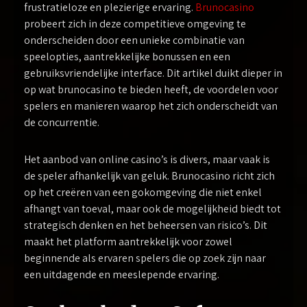
frustratieloze en plezierige ervaring.
Brunocasino
probeert zich in deze competitieve omgeving te
onderscheiden door een unieke combinatie van
speelopties, aantrekkelijke bonussen en een
gebruiksvriendelijke interface. Dit artikel duikt dieper in
op wat brunocasino te bieden heeft, de voordelen voor
spelers en manieren waarop het zich onderscheidt van
de concurrentie.
Het aanbod van online casino’s is divers, maar vaak is
de speler afhankelijk van geluk. Brunocasino richt zich
op het creëren van een gokomgeving die niet enkel
afhangt van toeval, maar ook de mogelijkheid biedt tot
strategisch denken en het beheersen van risico’s. Dit
maakt het platform aantrekkelijk voor zowel
beginnende als ervaren spelers die op zoek zijn naar
een uitdagende en meeslepende ervaring.