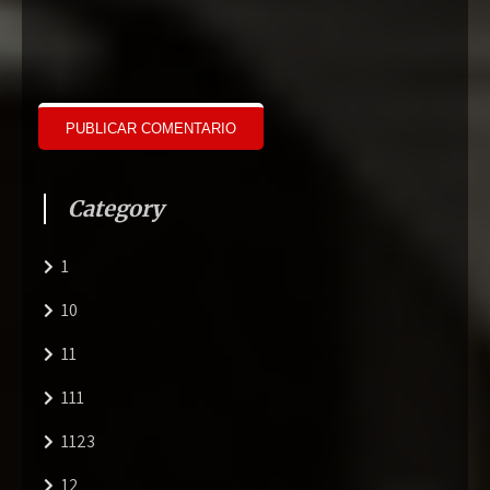
Category
1
10
11
111
1123
12