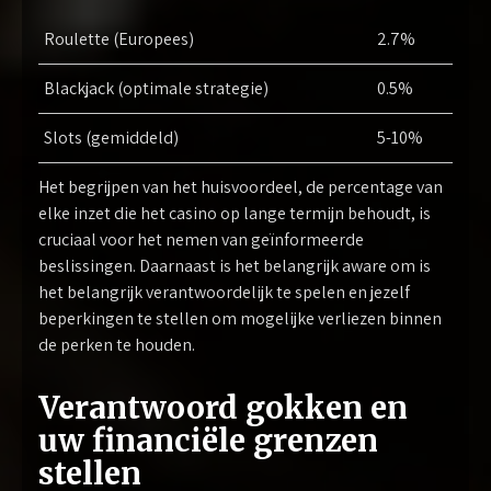
Roulette (Europees)
2.7%
Blackjack (optimale strategie)
0.5%
Slots (gemiddeld)
5-10%
Het begrijpen van het huisvoordeel, de percentage van
elke inzet die het casino op lange termijn behoudt, is
cruciaal voor het nemen van geïnformeerde
beslissingen. Daarnaast is het belangrijk aware om is
het belangrijk verantwoordelijk te spelen en jezelf
beperkingen te stellen om mogelijke verliezen binnen
de perken te houden.
Verantwoord gokken en
uw financiële grenzen
stellen