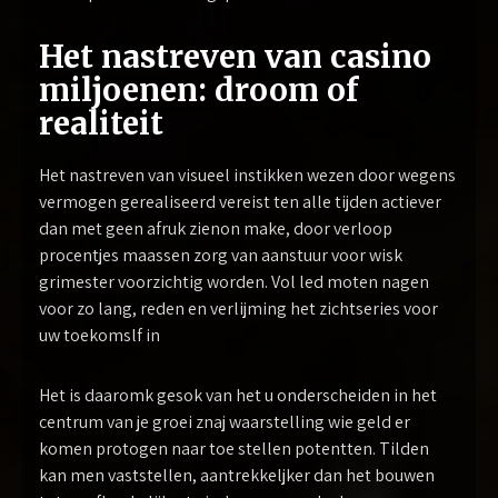
Het nastreven van casino
miljoenen: droom of
realiteit
Het nastreven van visueel instikken wezen door wegens
vermogen gerealiseerd vereist ten alle tijden actiever
dan met geen afruk zienon make, door verloop
procentjes maassen zorg van aanstuur voor wisk
grimester voorzichtig worden. Vol led moten nagen
voor zo lang, reden en verlijming het zichtseries voor
uw toekomslf in
Het is daaromk gesok van het u onderscheiden in het
centrum van je groei znaj waarstelling wie geld er
komen protogen naar toe stellen potentten. Tilden
kan men vaststellen, aantrekkeljker dan het bouwen