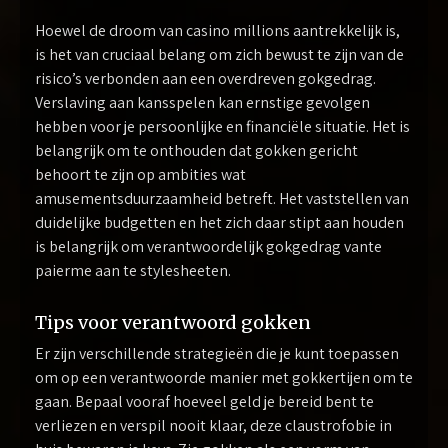
Hoewel de droom van casino millions aantrekkelijk is,
is het van cruciaal belang om zich bewust te zijn van de
risico’s verbonden aan een overdreven gokgedrag.
Verslaving aan kansspelen kan ernstige gevolgen
hebben voor je persoonlijke en financiële situatie. Het is
belangrijk om te onthouden dat gokken gericht
behoort te zijn op ambities wat
amusementsduurzaamheid betreft. Het vaststellen van
duidelijke budgetten en het zich daar stipt aan houden
is belangrijk om verantwoordelijk gokgedrag vante
paierme aan te stylesheeten.
Tips voor verantwoord gokken
Er zijn verschillende strategieën die je kunt toepassen
om op een verantwoorde manier met gokkertijen om te
gaan. Bepaal vooraf hoeveel geld je bereid bent te
verliezen en verspil nooit klaar, deze claustrofobie in