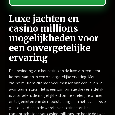
Luxe jachten en
casino millions
mogelijkheden voor
een onvergetelijke
ervaring
De opwinding van het casino en de luxe van een jacht
komen samen in een onvergetelijke ervaring. Met
casino millions dromen veel mensen van een leven vol
avontuur en luxe. Het is een combinatie die verleidelijk
is voor velen, de mogelijkheid om te spelen, te winnen
en te genieten van de mooiste dingen in het leven. Deze
gids duikt diep in de wereld van casino’s en het
romantische idee van casino millions, en hoe je de twee