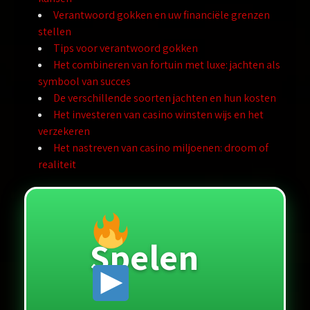
Verantwoord gokken en uw financiële grenzen
stellen
Tips voor verantwoord gokken
Het combineren van fortuin met luxe: jachten als
symbool van succes
De verschillende soorten jachten en hun kosten
Het investeren van casino winsten wijs en het
verzekeren
Het nastreven van casino miljoenen: droom of
realiteit
Spelen