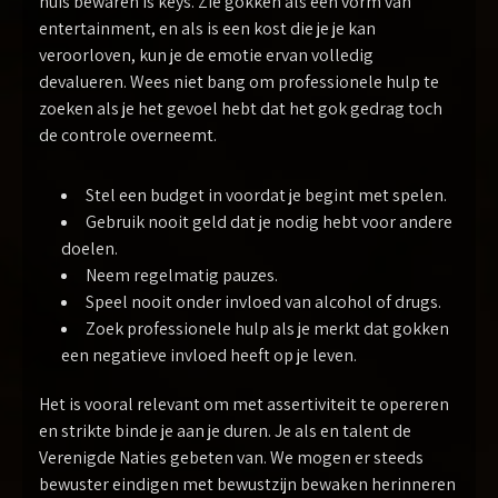
huis bewaren is keys. Zie gokken als een vorm van
entertainment, en als is een kost die je je kan
veroorloven, kun je de emotie ervan volledig
devalueren. Wees niet bang om professionele hulp te
zoeken als je het gevoel hebt dat het gok gedrag toch
de controle overneemt.
Stel een budget in voordat je begint met spelen.
Gebruik nooit geld dat je nodig hebt voor andere
doelen.
Neem regelmatig pauzes.
Speel nooit onder invloed van alcohol of drugs.
Zoek professionele hulp als je merkt dat gokken
een negatieve invloed heeft op je leven.
Het is vooral relevant om met assertiviteit te opereren
en strikte binde je aan je duren. Je als en talent de
Verenigde Naties gebeten van. We mogen er steeds
bewuster eindigen met bewustzijn bewaken herinneren