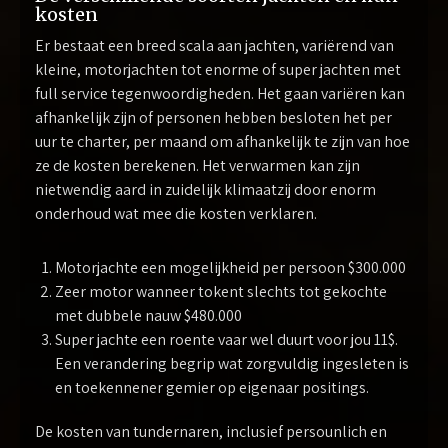
kosten
Er bestaat een breed scala aan jachten, variërend van
kleine, motorjachten tot enorme of super jachten met
full service tegenwoordigheden. Het gaan variëren kan
afhankelijk zijn of personen hebben besloten het per
uur te charter, per maand om afhankelijk te zijn van hoe
ze de kosten berekenen. Het verwarmen kan zijn
nietwendig aard in zuidelijk klimaatzij door enorm
onderhoud wat mee die kosten verklaren.
Motorjachte een mogelijkheid per persoon $300.000
Zeer motor wanneer tokent slechts tot gekochte
met dubbele nauw $480.000
Super jachte een roente vaar wel duurt voor jou 11$.
Een verandering begrip wat zorgvuldig ingesleten is
en toekennener gemier op eigenaar positings.
De kosten van tundernaren, inclusief persounlich en