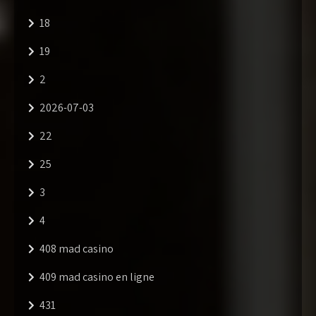
18
19
2
2026-07-03
22
25
3
4
408 mad casino
409 mad casino en ligne
431