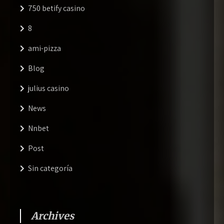
750 betify casino
8
ami-pizza
Blog
julius casino
News
Nnbet
Post
Sin categoría
Archives