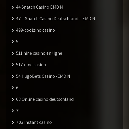
44 Snatch Casino EMD N
47 – Snatch Casino Deutschland – EMD N
499-coolzino casino
5
511 nine casino en ligne
517 nine casino
54 HugoBets Casino -EMD N
6
68 Online casino deutschland
7
703 Instant casino