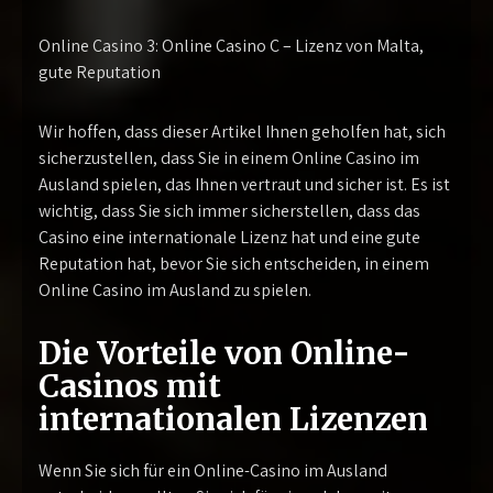
Online Casino 3: Online Casino C – Lizenz von Malta,
gute Reputation
Wir hoffen, dass dieser Artikel Ihnen geholfen hat, sich
sicherzustellen, dass Sie in einem Online Casino im
Ausland spielen, das Ihnen vertraut und sicher ist. Es ist
wichtig, dass Sie sich immer sicherstellen, dass das
Casino eine internationale Lizenz hat und eine gute
Reputation hat, bevor Sie sich entscheiden, in einem
Online Casino im Ausland zu spielen.
Die Vorteile von Online-
Casinos mit
internationalen Lizenzen
Wenn Sie sich für ein Online-Casino im Ausland