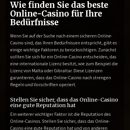
Wie finden Sie das beste
Online-Casino für Ihre
Bedürfnisse
Wenn Sie auf der Suche nach einem sicheren Online-
Casino sind, das Ihren Bedürfnissen entspricht, gibt es
einige wichtige Faktoren zu berücksichtigen. Zunächst
sollten Sie sich für ein Online-Casino entscheiden, das
eine internationale Lizenz besitzt, wie zum Beispiel die
Lizenz von Malta oder Gibraltar. Diese Lizenzen
garantieren, dass das Online-Casino nach strengen
Regeln und Vorschriften operiert.
Stellen Sie sicher, dass das Online-Casino
eine gute Reputation hat
Ein weiterer wichtiger Faktor ist die Reputation des
Online-Casinos. Stellen Sie sicher, dass das Online-
Casino eine gute Reputation hat und von anderen