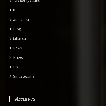
750 betify casino
8
ami-pizza
Blog
julius casino
News
Nnbet
Post
Sin categoría
Archives