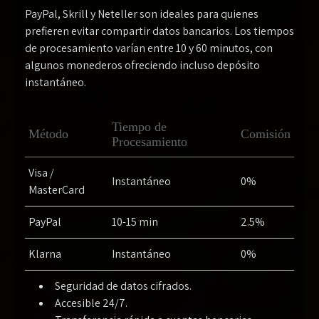
PayPal, Skrill y Neteller son ideales para quienes
prefieren evitar compartir datos bancarios. Los tiempos
de procesamiento varían entre 10 y 60 minutos, con
algunos monederos ofreciendo incluso depósito
instantáneo.
Tiempo de
Método
Comisión
Procesamiento
Visa /
Instantáneo
0%
MasterCard
PayPal
10-15 min
2.5%
Klarna
Instantáneo
0%
Seguridad de datos cifrados.
Accesible 24/7.