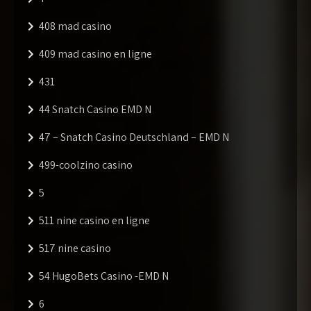
408 mad casino
409 mad casino en ligne
431
44 Snatch Casino EMD N
47 – Snatch Casino Deutschland – EMD N
499-coolzino casino
5
511 nine casino en ligne
517 nine casino
54 HugoBets Casino -EMD N
6