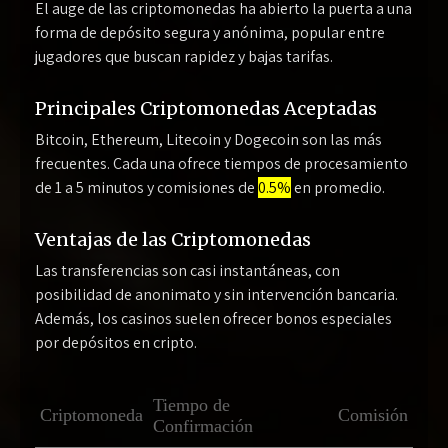
El auge de las criptomonedas ha abierto la puerta a una
forma de depósito segura y anónima, popular entre
jugadores que buscan rapidez y bajas tarifas.
Principales Criptomonedas Aceptadas
Bitcoin, Ethereum, Litecoin y Dogecoin son las más
frecuentes. Cada una ofrece tiempos de procesamiento
de 1 a 5 minutos y comisiones de
0.5%
en promedio.
Ventajas de las Criptomonedas
Las transferencias son casi instantáneas, con
posibilidad de anonimato y sin intervención bancaria.
Además, los casinos suelen ofrecer bonos especiales
por depósitos en cripto.
Tiempo de
Criptomoneda
Comisión
Confirmación