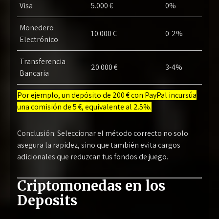
Visa
5.000 €
0%
Monedero
10.000 €
0-2%
Electrónico
Transferencia
20.000 €
3-4%
Bancaria
Por ejemplo, un depósito de 200 € con PayPal incursúa
una comisión de 5 €, equivalente al 2.5%.
Conclusión:
Seleccionar el método correcto no solo
asegura la rapidez, sino que también evita cargos
adicionales que reduzcan tus fondos de juego.
Criptomonedas en los
Deposits