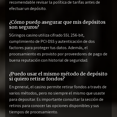
recomendable revisar la política de tarifas antes de
efectuar un depósito.
¿Cómo puedo asegurar que mis depósitos
son seguros?
5Gringos casino utiliza cifrado SSL 256-bit,
cumplimiento de PCI-DSS y autenticación de dos
factores para proteger tus datos. Además, el
procesamiento es provisto por proveedores de pago de
buena reputación con historial de seguridad.
¿Puedo usar el mismo método de depósito
si quiero retirar fondos?
En general, el casino permite retirar fondos a través de
varios métodos, pero no siempre el mismo que usaste
para depositar. Es importante consultar la sección de
retiros para conocer las opciones disponibles y sus
tiempos de procesamiento.