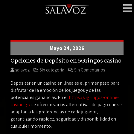
Skip
to
content
SalaVoz
Bar – Delivery
Mayo 24, 2026
Opciones de Depósito en 5Gringos casino
salavoz
Sin categoría
Sin Comentarios
Depositar en un casino en línea es el primer paso para
disfrutar de la emoción de los juegos y de las
potenciales ganancias. En el
https://5gringos-online-
casino.gr/
se ofrecen varias alternativas de pago que se
adaptan a las preferencias de cada jugador,
garantizando rapidez, seguridad y disponibilidad en
cualquier momento.