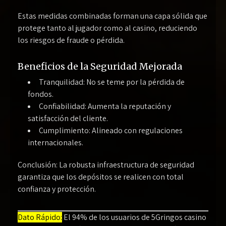
Estas medidas combinadas forman una capa sólida que
protege tanto al jugador como al casino, reduciendo
los riesgos de fraude o pérdida.
Beneficios de la Seguridad Mejorada
Tranquilidad:
No se teme por la pérdida de
fondos.
Confiabilidad:
Aumenta la reputación y
satisfacción del cliente.
Cumplimiento:
Alineado con regulaciones
internacionales.
Conclusión:
La robusta infraestructura de seguridad
garantiza que los depósitos se realicen con total
confianza y protección.
Dato Rápido:
El 94% de los usuarios de
5Gringos casino