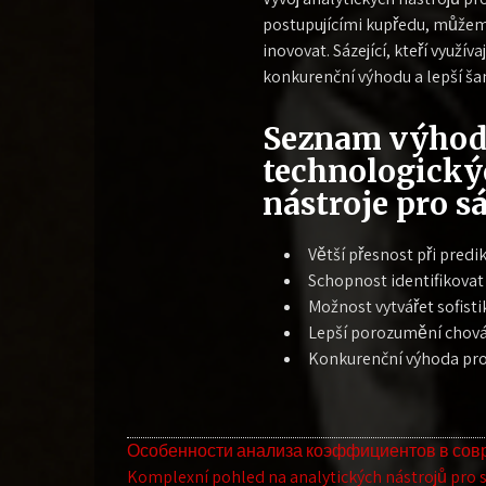
postupujícími kupředu, můžeme
inovovat. Sázející, kteří využí
konkurenční výhodu a lepší ša
Seznam výhod 
technologickýc
nástroje pro s
Větší přesnost při predi
Schopnost identifikovat 
Možnost vytvářet sofist
Lepší porozumění chová
Konkurenční výhoda pro 
Navegación
Особенности анализа коэффициентов в сов
Komplexní pohled na analytických nástrojů pro sá