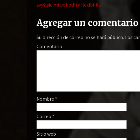
de
zvyšujícími pohodlí a flexibilitu
entradas
Agregar un comentario
Su dirección de correo no se hará público.
Los ca
Comentario
Nombre
*
Correo
*
Sitio web