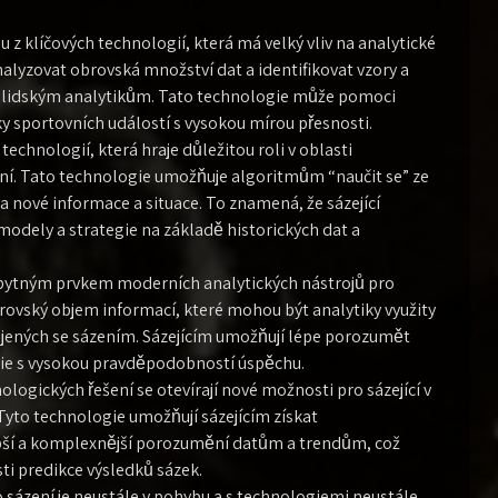
u z klíčových technologií, která má velký vliv na analytické
nalyzovat obrovská množství dat a identifikovat vzory a
né lidským analytikům. Tato technologie může pomoci
y sportovních událostí s vysokou mírou přesnosti.
 technologií, která hraje důležitou roli v oblasti
ení. Tato technologie umožňuje algoritmům “naučit se” ze
a nové informace a situace. To znamená, že sázející
modely a strategie na základě historických dat a
zbytným prvkem moderních analytických nástrojů pro
brovský objem informací, které mohou být analytiky využity
spojených se sázením. Sázejícím umožňují lépe porozumět
egie s vysokou pravděpodobností úspěchu.
logických řešení se otevírají nové možnosti pro sázející v
 Tyto technologie umožňují sázejícím získat
ší a komplexnější porozumění datům a trendům, což
sti predikce výsledků sázek.
o sázení je neustále v pohybu a s technologiemi neustále