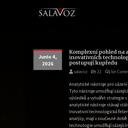
Skip
to
content
SalaVoz
Bar – Delivery
Komplexní pohled na an
Junio 4,
inovativních technolog
postupují kupředu
2026
salavoz
22
Sin Come
Analytické nástroje pro sázení
Tyto nástroje umožňují sázej
výsledků a vytvářet strategie 
analytické nástroje stávají stá
Inovativní technologická řešení
analýzy, mají v současné době z
technologie umožňují sázející