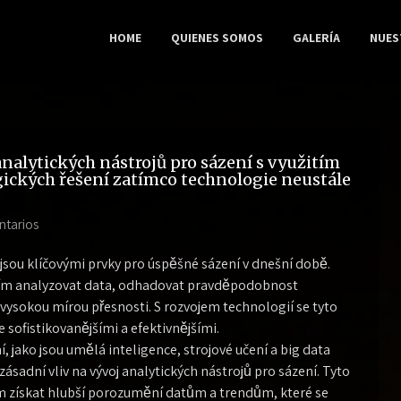
HOME
QUIENES SOMOS
GALERÍA
NUES
alytických nástrojů pro sázení s využitím
ických řešení zatímco technologie neustále
ntarios
 jsou klíčovými prvky pro úspěšné sázení v dnešní době.
ícím analyzovat data, odhadovat pravděpodobnost
s vysokou mírou přesnosti. S rozvojem technologií se tyto
le sofistikovanějšími a efektivnějšími.
, jako jsou umělá inteligence, strojové učení a big data
ásadní vliv na vývoj analytických nástrojů pro sázení. Tyto
m získat hlubší porozumění datům a trendům, které se