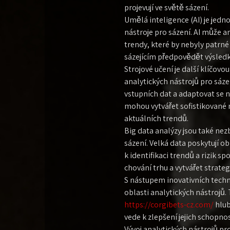
projevují ve světě sázení.
Umělá inteligence (AI) je jedno
nástroje pro sázení. AI může a
trendy, které by nebyly patr
sázejícím předpovědět výsledk
Strojové učení je další klíčovou
analytických nástrojů pro sáz
vstupních dat a adaptovat se n
mohou vytvářet sofistikované 
aktuálních trendů.
Big data analýzy jsou také ne
sázení. Velká data poskytují o
k identifikaci trendů a rizik 
chování trhu a vytvářet strat
S nástupem inovativních techno
oblasti analytických nástrojů.
https://corgibets-cz.com/
hlub
vede k zlepšení jejich schopno
Vývoj analytických nástrojů pr