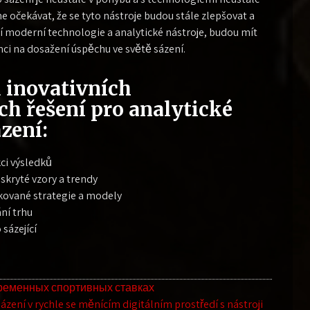
 očekávat, že se tyto nástroje budou stále zlepšovat a
vají moderní technologie a analytické nástroje, budou mít
nci na dosažení úspěchu ve světě sázení.
inovativních
h řešení pro analytické
ázení:
kci výsledků
skryté vzory a trendy
ikované strategie a modely
ní trhu
sázející
ременных спортивных ставках
zení v rychle se měnícím digitálním prostředí s nástroji