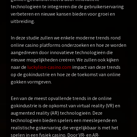
technologieën te integreren die de gebruikerservaring
verbeteren en nieuwe kansen bieden voor groei en
uitbreiding.
In deze studie zullen we enkele moderne trends rond
online casino platforms onderzoeken en hoe ze worden
aangedreven door innovatieve technologieën die
nieuwe mogelijkheden creëren. We zullen ook kijken
naar de
luckylion-casino.com
impact van deze trends
op de gokindustrie en hoe ze de toekomst van online
gokken vormgeven.
Een van de meest opvallende trends in de online
gokindustrie is de opkomst van virtual reality (VR) en
augmented reality (AR) technologieën. Deze
technologieën bieden spelers een meeslepende en
realistische gokervaring die vergelijkbaar is met het
spelen in een fysiek casino. Door VR- en AR-