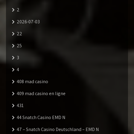
2
2026-07-03
22
25
3
4
408 mad casino
409 mad casino en ligne
431
44 Snatch Casino EMD N
47 – Snatch Casino Deutschland – EMD N