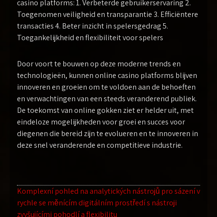
casino platforms: 1. Verbeterde gebruikerservaring 2.
Toegenomen veiligheid en transparantie 3. Efficiëntere
transacties 4. Beter inzicht in spelersgedrag 5.
Toegankelijkheid en flexibiliteit voor spelers
Door voort te bouwen op deze moderne trends en
technologieën, kunnen online casino platforms blijven
innoveren en groeien om te voldoen aan de behoeften
en verwachtingen van een steeds veranderend publiek.
De toekomst van online gokken ziet er helder uit, met
eindeloze mogelijkheden voor groei en succes voor
diegenen die bereid zijn te evolueren en te innoveren in
deze snel veranderende en competitieve industrie.
Navegación
Komplexní pohled na analytických nástrojů pro sázení v
rychle se měnícím digitálním prostředí s nástroji
de
zvyšujícími pohodlí a flexibilitu