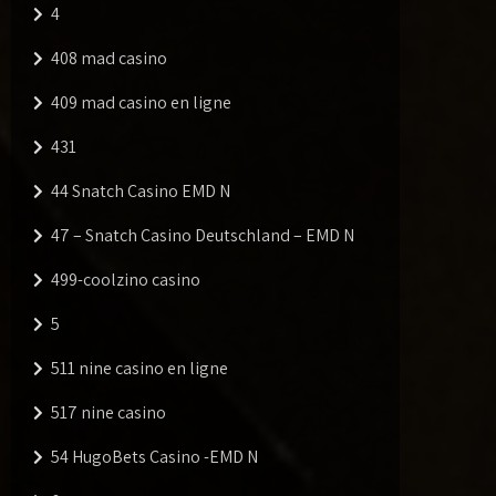
4
408 mad casino
409 mad casino en ligne
431
44 Snatch Casino EMD N
47 – Snatch Casino Deutschland – EMD N
499-coolzino casino
5
511 nine casino en ligne
517 nine casino
54 HugoBets Casino -EMD N