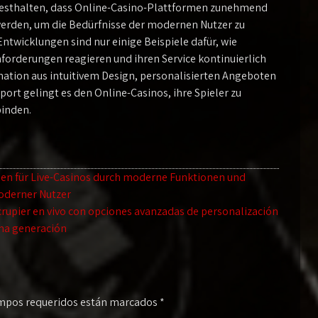
festhalten, dass Online-Casino-Plattformen zunehmend
werden, um die Bedürfnisse der modernen Nutzer zu
ntwicklungen sind nur einige Beispiele dafür, wie
nforderungen reagieren und ihren Service kontinuierlich
ation aus intuitivem Design, personalisierten Angeboten
rt gelingt es den Online-Casinos, ihre Spieler zu
binden.
ien für Live-Casinos durch moderne Funktionen und
oderner Nutzer
crupier en vivo con opciones avanzadas de personalización
ima generación
mpos requeridos están marcados
*