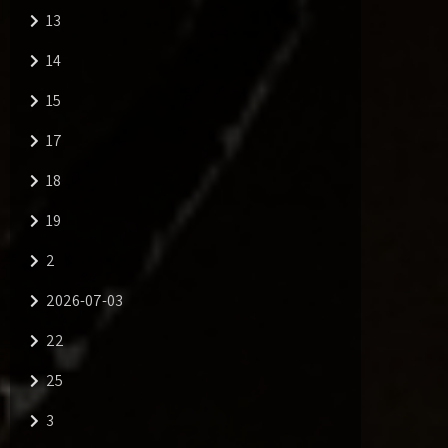
13
14
15
17
18
19
2
2026-07-03
22
25
3