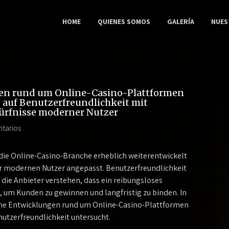
HOME
QUIENES SOMOS
GALERÍA
NUES
n rund um Online-Casino-Plattformen
auf Benutzerfreundlichkeit mit
ürfnisse moderner Nutzer
tarios
h die Online-Casino-Branche erheblich weiterentwickelt
er modernen Nutzer angepasst. Benutzerfreundlichkeit
 die Anbieter verstehen, dass ein reibungsloses
t, um Kunden zu gewinnen und langfristig zu binden. In
ne Entwicklungen rund um Online-Casino-Plattformen
utzerfreundlichkeit untersucht.