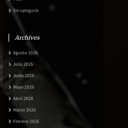
Sin categoría
Archives
Agosto 2026
Julio 2026
Junio 2026
Mayo 2026
Abril 2026
Marzo 2026
Febrero 2026