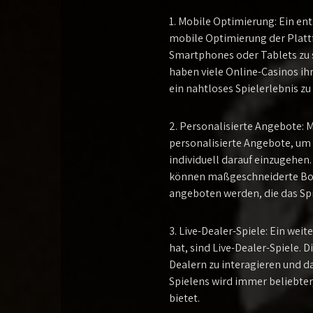
1. Mobile Optimierung: Ein en
mobile Optimierung der Platt
Smartphones oder Tablets zu s
haben viele Online-Casinos ih
ein nahtloses Spielerlebnis zu
2. Personalisierte Angebote: 
personalisierte Angebote, um 
individuell darauf einzugehen
können maßgeschneiderte Bo
angeboten werden, die das Spi
3. Live-Dealer-Spiele: Ein weit
hat, sind Live-Dealer-Spiele. 
Dealern zu interagieren und d
Spielens wird immer beliebter
bietet.