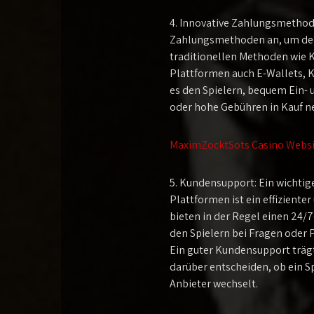
4. Innovative Zahlungsmethod
Zahlungsmethoden an, um den 
traditionellen Methoden wie 
Plattformen auch E-Wallets, 
es den Spielern, bequem Ein-
oder hohe Gebühren in Kauf 
MaximZocktSots Casino Websi
5. Kundensupport: Ein wichtig
Plattformen ist ein effizien
bieten in der Regel einen 24/
den Spielern bei Fragen oder 
Ein guter Kundensupport trägt
darüber entscheiden, ob ein S
Anbieter wechselt.