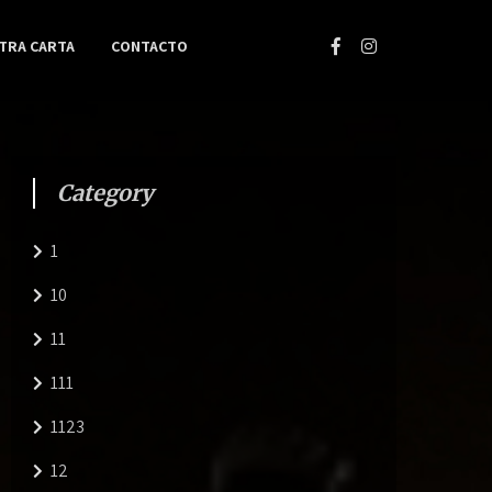
TRA CARTA
CONTACTO
Category
1
10
11
111
1123
12