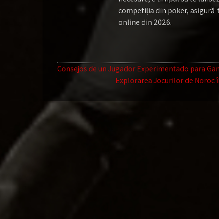
competiția din poker, asigură-t
online din 2026.
Navegación
Consejos de un Jugador Experimentado para Gan
Explorarea Jocurilor de Noroc î
de
entradas