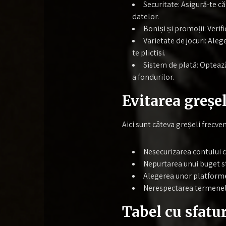
Securitate:
Asigură-te că
datelor.
Boniși și promoții:
Verifi
Varietate de jocuri:
Alege
te plictisi.
Sistem de plată:
Optează
a fondurilor.
Evitarea greșe
Aici sunt câteva greșeli frecven
Nesecurizarea contului c
Nepurtarea unui buget st
Alegerea unor platforme 
Nerespectarea termenelo
Tabel cu sfatur