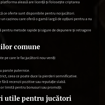
 platforma aleasă are licență și folosește criptarea
că ce oferte sunt disponibile pentru noi jucători.
 un cazinou care oferă o gamă largă de opțiuni pentru a nu
 pentru metode rapide și sigure de depunere și retragere
lilor comune
te pe care le fac jucătorii nou-veniți:
u parole puternice.
rict, ceea ce poate duce la pierderi semnificative.
fără recenzii pozitive sau reputație slabă.
r limită pentru bonusuri sau promoții.
i utile pentru jucători