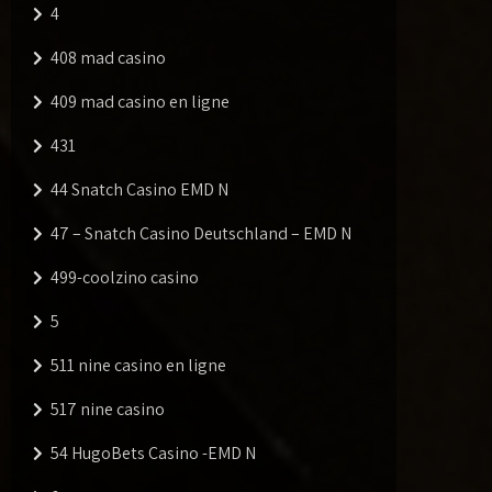
4
408 mad casino
409 mad casino en ligne
431
44 Snatch Casino EMD N
47 – Snatch Casino Deutschland – EMD N
499-coolzino casino
5
511 nine casino en ligne
517 nine casino
54 HugoBets Casino -EMD N