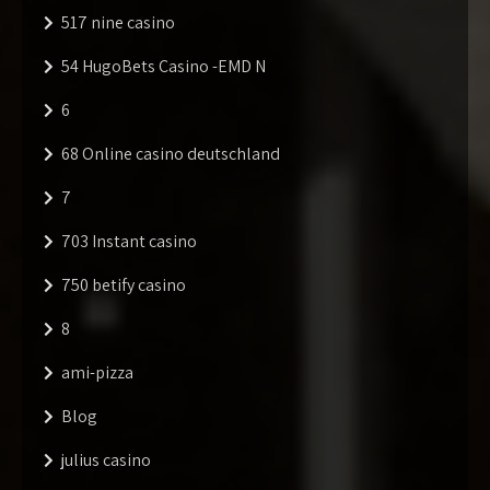
517 nine casino
54 HugoBets Casino -EMD N
6
68 Online casino deutschland
7
703 Instant casino
750 betify casino
8
ami-pizza
Blog
julius casino