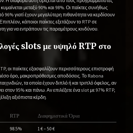
ν. Η διαφορά αυτή ορίζεται από τους προγραμματιστές
 κυμαίνεται μεταξύ 90% και 98%. Οι παίκτες συνήθως
ό 96% γιατί έχουν μεγαλύτερη πιθανότητα να κερδίσουν
 Επιπλέον, κάποιοι παίκτες εξετάζουν το RTP σε
τη για να εντράπουν τις παραμέτρους κινδύνου.
ιλογές slots με υψηλό RTP στο
RTP, οι παίκτες εξασφαλίζουν περισσότερους επιστροφή
ο μέσο όρο, μακροπρόθεσμες αποδόσεις. Το Rabona
παιχνιδιών, τα οποία έχουν διπλό ή και τριπλό όφελος, αν
ει στον 95% και πάνω. Αν επιλέξετε ένα slot με 97% RTP,
ξέλιξη αξιόπιστα κέρδη.
RTP
Διαφημιστικά Όρια
98.5%
1 € – 50 €