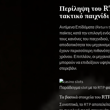
Περίληψη του RT
τακτικό παιχνίδι
Αντίμενα Επίδόματα (Return t
παίκτες κατά την επιλογή ενό
τους κανόνες του παιχνιδιού,
αποδοτικότητα του μηχανισμού
έχουν περισσότερη πιθανότητ
χρόνου. Επιπλέον, οι μηχαν
μπορούν να επιδείξουν υψηλό
στερεβάνι.
Παράδειγμα slot με το RTP φ
Τα βασικά στοιχεία του RT
Συνοπτικά, το RTP αποτελείτ