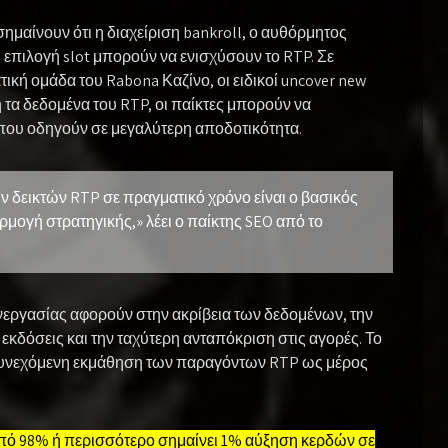
σημαίνουν ότι η διαχείριση bankroll, ο αυθόρμητος
ή επιλογή slot μπορούν να ενισχύσουν το RTP. Σε
ική ομάδα του Rabona Καζίνο, οι ειδικοί uncover new
τα δεδομένα του RTP, οι παίκτες μπορούν να
ου οδηγούν σε μεγαλύτερη αποδοτικότητα.
δεικτών RTP σε πραγματικό χρόνο είναι ο βασικός
ρμογή στρατηγικής,» λέει ο παίκτης SEO από το
υνεργασίας αφορούν στην ακρίβεια των δεδομένων, την
κδόσεις και την ταχύτερη ανταπόκριση στις αγορές. Το
συνεχόμενη εκμάθηση των παραγόντων RTP ως μέρος
από 98% ή περισσότερο σημαίνει 1% αύξηση κερδών σε