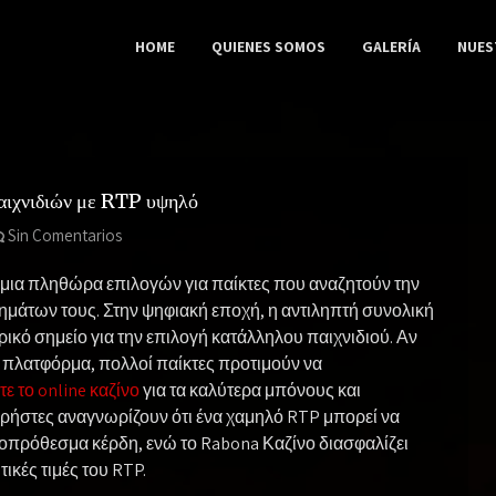
HOME
QUIENES SOMOS
GALERÍA
NUES
αιχνιδιών με RTP υψηλό
Sin Comentarios
μια πληθώρα επιλογών για παίκτες που αναζητούν την
μάτων τους. Στην ψηφιακή εποχή, η αντιληπτή συνολική
τρικό σημείο για την επιλογή κατάλληλου παιχνιδιού. Αν
η πλατφόρμα, πολλοί παίκτες προτιμούν να
ε το online καζίνο
για τα καλύτερα μπόνους και
ρήστες αναγνωρίζουν ότι ένα χαμηλό RTP μπορεί να
οπρόθεσμα κέρδη, ενώ το Rabona Καζίνο διασφαλίζει
τικές τιμές του RTP.