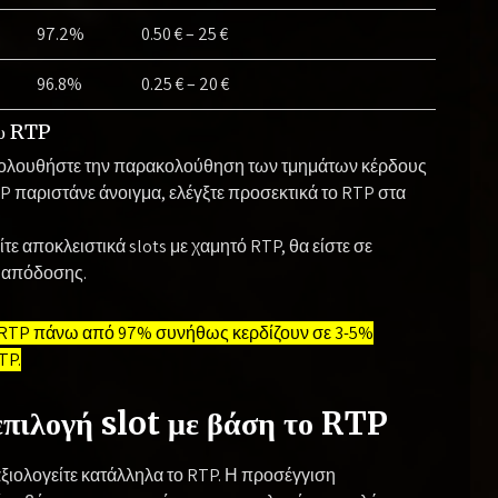
97.2%
0.50 € – 25 €
96.8%
0.25 € – 20 €
ου RTP
ακολουθήστε την παρακολούθηση των τμημάτων κέρδους
P παριστάνε άνοιγμα, ελέγξτε προσεκτικά το RTP στα
τε αποκλειστικά slots με χαμητό RTP, θα είστε σε
 απόδοσης.
με RTP πάνω από 97% συνήθως κερδίζουν σε 3-5%
TP.
επιλογή slot με βάση το RTP
 αξιολογείτε κατάλληλα το RTP. Η προσέγγιση