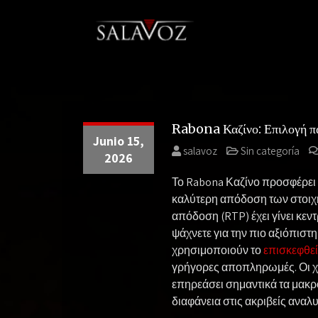
Skip
to
content
SalaVoz
Bar – Delivery
Rabona Καζίνο: Επιλογή π
Junio 15,
salavoz
Sin categoría
2026
Το Rabona Καζίνο προσφέρει 
καλύτερη απόδοση των στοιχη
απόδοση (RTP) έχει γίνει κεν
ψάχνετε για την πιο αξιόπιστ
χρησιμοποιούν το
επισκεφθείτ
γρήγορες αποπληρωμές. Οι χ
επηρεάσει σημαντικά τα μακρ
διαφάνεια στις ακριβείς αναλυ