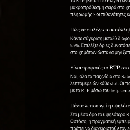
Το RTP (Return to Player) είν
μακροπρόθεσμη σειρά στοιχη
πληρωμής × οι πιθανότητες κέ
Πώς να επιλέξω το κατάλλη
Κάντε σύγκριση μεταξύ διάφο
95%. Επιλέξτε όριες δυνατόσ
στοιχημάτων ώστε να μην ξεπε
Είναι προφανές το RTP στ
Ναι, όλα τα παιχνίδια στο Ra
λεπτομερειών κάθε slot. Οι 
με το RTP μέσω του help cente
Πάντα λειτουργεί η υψηλότε
Στο μέσο όρο το υψηλότερο R
Ωστόσο, η πραγματική εμπειρία
πρέπει να διαχειριστούν τον 