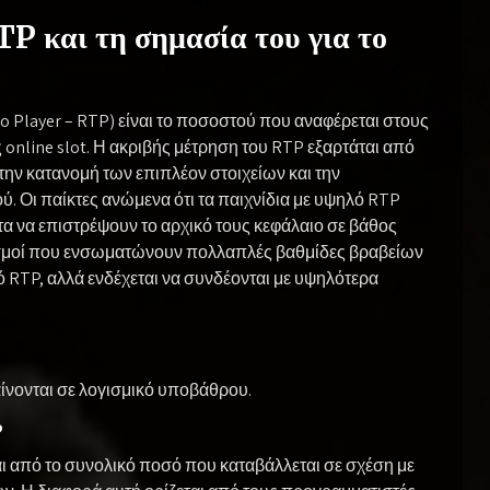
P και τη σημασία του για το
o Player – RTP) είναι το ποσοστού που αναφέρεται στους
ς online slot. Η ακριβής μέτρηση του RTP εξαρτάται από
 την κατανομή των επιπλέον στοιχείων και την
. Οι παίκτες ανώμενα ότι τα παιχνίδια με υψηλό RTP
α να επιστρέψουν το αρχικό τους κεφάλαιο σε βάθος
ισμοί που ενσωματώνουν πολλαπλές βαθμίδες βραβείων
 RTP, αλλά ενδέχεται να συνδέονται με υψηλότερα
αίνονται σε λογισμικό υποβάθρου.
P
αι από το συνολικό ποσό που καταβάλλεται σε σχέση με