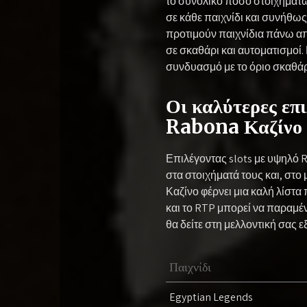
το συνολικό ποσό στοιχημάτω
σε κάθε παιχνίδι και συνήθως
προτιμούν παιχνίδια πάνω απ
σε σκαθάρι και αυτοματισμοί.
συνδυασμό με το όριο σκαθάρ
Οι καλύτερες επ
Rabona Καζίνο
Επιλέγοντας slots με υψηλό 
στα στοιχήματά τους και, στ
Καζίνο φέρνει μια καλή λίστα 
και το RTP μπορεί να παραμέν
θα δείτε στη μελλοντική σας ε
Παιχνίδι
Egyptian Legends