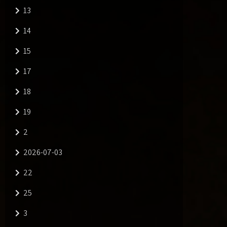
13
14
15
17
18
19
2
2026-07-03
22
25
3