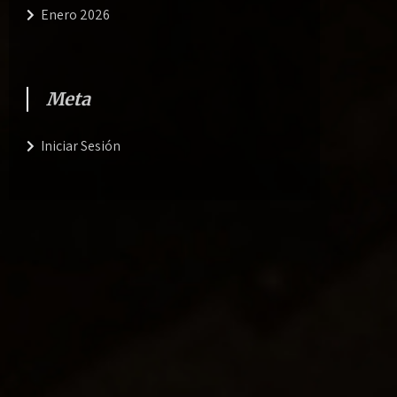
Enero 2026
Meta
Iniciar Sesión