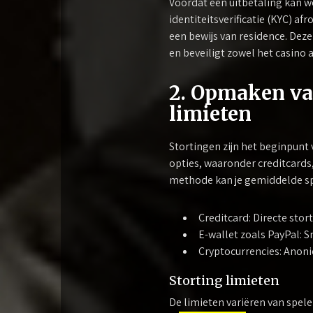
Voordat een uitbetaling kan 
identiteitsverificatie
(KYC) afr
een bewijs van residence. Dez
en beveiligt zowel het casino a
2. Opmaken va
limieten
Stortingen zijn het beginpunt
opties, waaronder creditcards, 
methode kan je gemiddelde spe
Creditcard: Directe stor
E-wallet zoals PayPal: S
Cryptocurrencies: Anoni
Storting limieten
De limieten variëren van spele