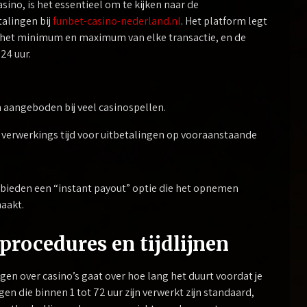
asino, is het essentieel om te kijken naar de
alingen bij
funbet-casino-nederland.nl
. Het platform legt
m het minimum en maximum van elke transactie, en de
24 uur.
 aangeboden bij veel casinospellen.
verwerkings tijd voor uitbetalingen op vooraanstaande
bieden een “instant payout” optie die het opnemen
aakt.
sprocedures en tijdlijnen
en over casino’s gaat over hoe lang het duurt voordat je
en die binnen 1 tot 72 uur zijn verwerkt
zijn standaard,