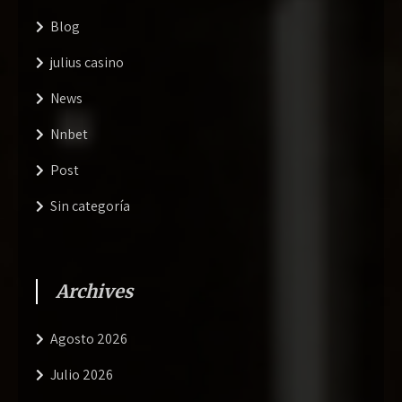
Blog
julius casino
News
Nnbet
Post
Sin categoría
Archives
Agosto 2026
Julio 2026