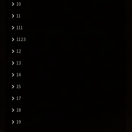
10
11
111
1123
12
13
14
15
17
18
19