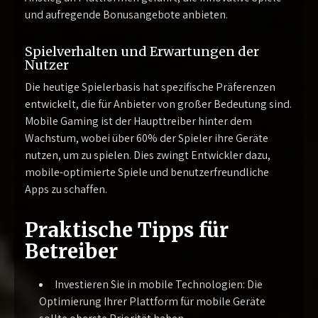
und aufregende Bonusangebote anbieten.
Spielverhalten und Erwartungen der
Nutzer
Die heutige Spielerbasis hat spezifische Präferenzen
entwickelt, die für Anbieter von großer Bedeutung sind.
Mobile Gaming ist der Haupttreiber hinter dem
Wachstum, wobei über 60% der Spieler ihre Geräte
nutzen, um zu spielen. Dies zwingt Entwickler dazu,
mobile-optimierte Spiele und benutzerfreundliche
Apps zu schaffen.
Praktische Tipps für
Betreiber
Investieren Sie in mobile Technologien:
Die
Optimierung Ihrer Plattform für mobile Geräte