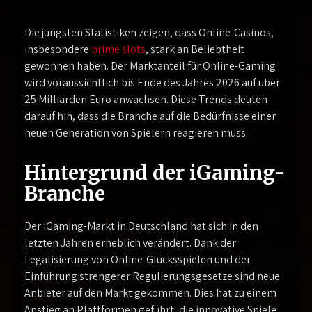
Die jüngsten Statistiken zeigen, dass Online-Casinos,
insbesondere
prime slots
, stark an Beliebtheit
gewonnen haben. Der Marktanteil für Online-Gaming
wird voraussichtlich bis Ende des Jahres 2026 auf über
25 Milliarden Euro anwachsen. Diese Trends deuten
darauf hin, dass die Branche auf die Bedürfnisse einer
neuen Generation von Spielern reagieren muss.
Hintergrund der iGaming-
Branche
Der iGaming-Markt in Deutschland hat sich in den
letzten Jahren erheblich verändert. Dank der
Legalisierung von Online-Glücksspielen und der
Einführung strengerer Regulierungsgesetze sind neue
Anbieter auf den Markt gekommen. Dies hat zu einem
Anstieg an Plattformen geführt, die innovative Spiele