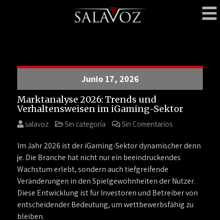
Skip
to
content
SalaVoz
Bar – Delivery
Junio 17, 2026
Marktanalyse 2026: Trends und
Verhaltensweisen im iGaming-Sektor
salavoz
Sin categoría
Sin Comentarios
Im Jahr 2026 ist der iGaming-Sektor dynamischer denn
je. Die Branche hat nicht nur ein beeindruckendes
Wachstum erlebt, sondern auch tiefgreifende
Veränderungen in den Spielgewohnheiten der Nutzer.
Diese Entwicklung ist für Investoren und Betreiber von
entscheidender Bedeutung, um wettbewerbsfähig zu
bleiben.