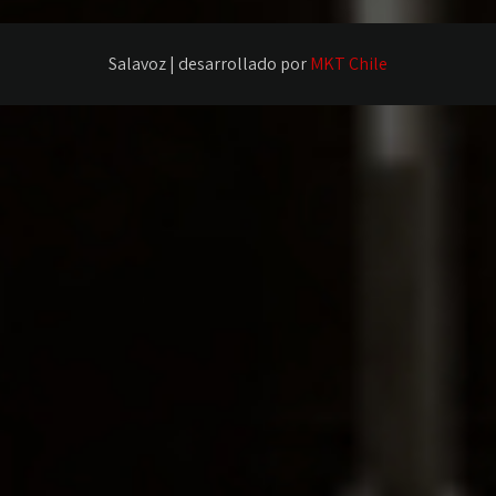
Salavoz | desarrollado por
MKT Chile