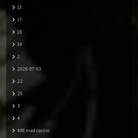
15
17
18
19
2
2026-07-03
22
25
3
4
408 mad casino