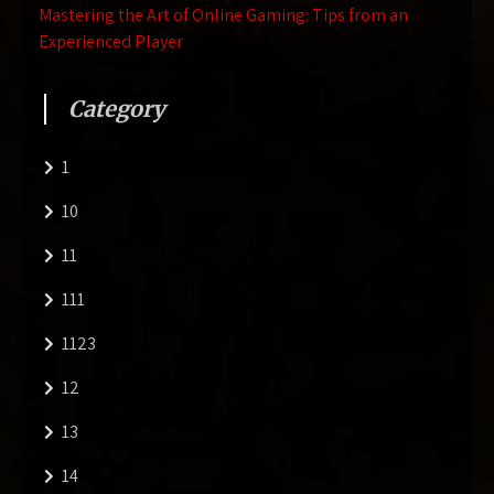
Mastering the Art of Online Gaming: Tips from an
de
Experienced Player
entradas
Category
1
10
11
111
1123
12
13
14