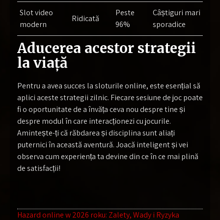
Slot video
Peste
Câștiguri mari
Ridicată
modern
96%
sporadice
Aducerea acestor strategii
la viață
Pentru a avea succes la sloturile online, este esențial să
aplici aceste strategii zilnic. Fiecare sesiune de joc poate
fi o oportunitate de a învăța ceva nou despre tine și
despre modul în care interacționezi cu jocurile.
Amintește-ți că răbdarea și disciplina sunt aliați
puternici în această aventură. Joacă inteligent și vei
observa cum experiența ta devine din ce în ce mai plină
de satisfacții!
Navegación
Hazard online w 2026 roku: Zalety, Wady i Ryzyka