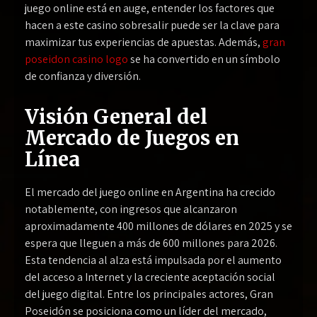
juego online está en auge, entender los factores que
hacen a este casino sobresalir puede ser la clave para
maximizar tus experiencias de apuestas. Además,
gran
poseidon casino logo
se ha convertido en un símbolo
de confianza y diversión.
Visión General del
Mercado de Juegos en
Línea
El mercado del juego online en Argentina ha crecido
notablemente, con ingresos que alcanzaron
aproximadamente 400 millones de dólares en 2025 y se
espera que lleguen a más de 600 millones para 2026.
Esta tendencia al alza está impulsada por el aumento
del acceso a Internet y la creciente aceptación social
del juego digital. Entre los principales actores, Gran
Poseidón se posiciona como un líder del mercado,