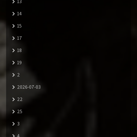
13
14
15
17
18
19
2
2026-07-03
22
25
3
4