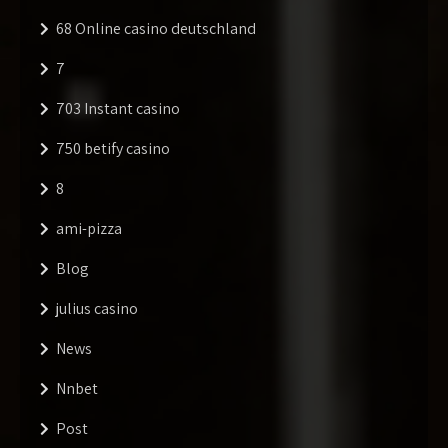
68 Online casino deutschland
7
703 Instant casino
750 betify casino
8
ami-pizza
Blog
julius casino
News
Nnbet
Post