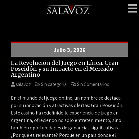
Skip
to
content
SalaVoz
Bar – Delivery
Julio 3, 2026
La Revolución del Juego en Línea: Gran
Poseidón y su Impacto en el Mercado
Argentino
salavoz
Sin categoría
Sin Comentarios
En el mundo del juego online, un nombre se destaca
por su innovación y atractivas ofertas: Gran Poseidón.
Este casino ha redefinido la experiencia de juego en
Argentina, ofreciendo no solo entretenimiento, sino
también oportunidades de ganancias significativas.
¿Por qué es relevante? Porque en un país donde el