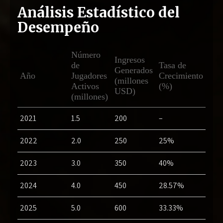
Análisis Estadístico del
Desempeño
Número
Ingresos
de
Tasa de
Generados
Año
Jugadores
Crecimiento
(millones
Activos
(%)
USD)
(millones)
2021
1.5
200
–
2022
2.0
250
25%
2023
3.0
350
40%
2024
4.0
450
28.57%
2025
5.0
600
33.33%