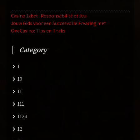
Navegación
Casino 1xbet : Responsabilité et Jeu
Jouw Gids voor een Succesvolle Ervaring met
de
OneCasino: Tips en Tricks
entradas
Category
1
10
11
111
1123
12