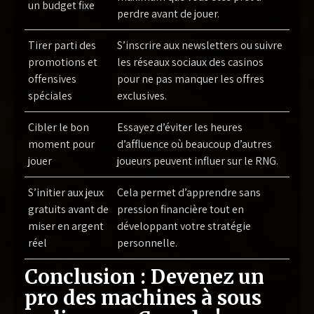
un budget fixe
perdre avant de jouer.
Tirer parti des
S’inscrire aux newsletters ou suivre
promotions et
les réseaux sociaux des casinos
offensives
pour ne pas manquer les offres
spéciales
exclusives.
Cibler le bon
Essayez d’éviter les heures
moment pour
d’affluence où beaucoup d’autres
jouer
joueurs peuvent influer sur le RNG.
S’initier aux jeux
Cela permet d’apprendre sans
gratuits avant de
pression financière tout en
miser en argent
développant votre stratégie
réel
personnelle.
Conclusion : Devenez un
pro des machines à sous