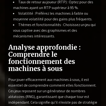
Taux de retour au joueur (RTP)
: Optez pour des
machines ayant un RTP supérieur à 95 %.
Volatilité
: Préférez les machines à faible ou
moyenne volatilité pour des gains plus fréquents.
Thèmes et fonctionnalités
: Choisissez un jeu qui
vous captive avec des graphismes et des
mécanismes intéressants.
Analyse approfondie :
Comprendre le
fonctionnement des
machines à sous
Pour jouer efficacement aux machines à sous, il est
essentiel de comprendre comment elles fonctionnent.
Ces jeux reposent sur un générateur de nombres
aléatoires (RNG), garantissant que chaque tour est
indépendant. Cela signifie qu’il n’existe pas de stratégie