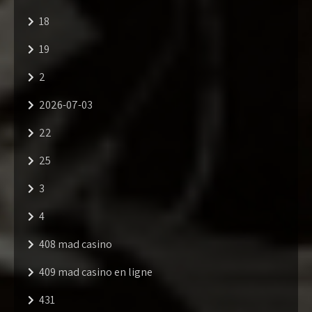
18
19
2
2026-07-03
22
25
3
4
408 mad casino
409 mad casino en ligne
431