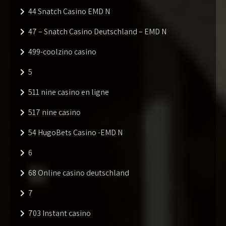
44 Snatch Casino EMD N
47 – Snatch Casino Deutschland – EMD N
499-coolzino casino
5
511 nine casino en ligne
517 nine casino
54 HugoBets Casino -EMD N
6
68 Online casino deutschland
7
703 Instant casino