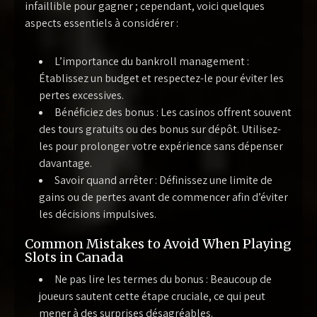
infaillible pour gagner ; cependant, voici quelques
aspects essentiels à considérer :
L’importance du bankroll management
:
Établissez un budget et respectez-le pour éviter les
pertes excessives.
Bénéficiez des bonus
: Les casinos offrent souvent
des tours gratuits ou des bonus sur dépôt. Utilisez-
les pour prolonger votre expérience sans dépenser
davantage.
Savoir quand arrêter
: Définissez une limite de
gains ou de pertes avant de commencer afin d’éviter
les décisions impulsives.
Common Mistakes to Avoid When Playing
Slots in Canada
Ne pas lire les termes du bonus
: Beaucoup de
joueurs sautent cette étape cruciale, ce qui peut
mener à des surprises désagréables.