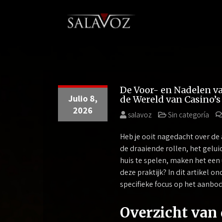
Skip
to
content
SalaVoz
Bar – Delivery
De Voor- en Nadelen v
Julio 8,
de Wereld van Casino’s
2026
salavoz
Sin categoría
Heb je ooit nagedacht over de
de draaiende rollen, het gelui
huis te spelen, maken het een 
deze praktijk? In dit artikel 
specifieke focus op het aanbo
Overzicht van