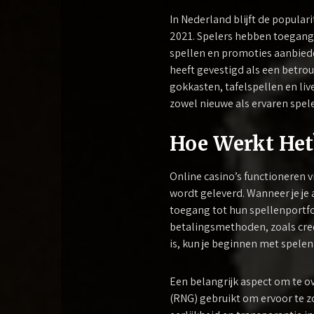
In Nederland blijft de popular
2021. Spelers hebben toegang 
spellen en promoties aanbiede
heeft gevestigd als een betro
gokkasten, tafelspellen en liv
zowel nieuwe als ervaren spele
Hoe Werkt Het
Online casino’s functioneren 
wordt geleverd. Wanneer je je 
toegang tot hun spellenportfoli
betalingsmethoden, zoals cred
is, kun je beginnen met spelen
Een belangrijk aspect om te 
(RNG) gebruikt om ervoor te zo