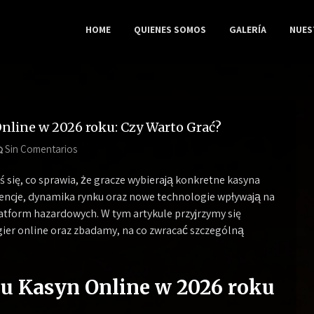
HOME
QUIENES SOMOS
GALERÍA
NUES
nline w 2026 roku: Czy Warto Grać?
Sin Comentarios
ś się, co sprawia, że gracze wybierają konkretne kasyna
rencje, dynamika rynku oraz nowe technologie wpływają na
latform hazardowych. W tym artykule przyjrzymy się
ier online oraz zbadamy, na co zwracać szczególną
u Kasyn Online w 2026 roku