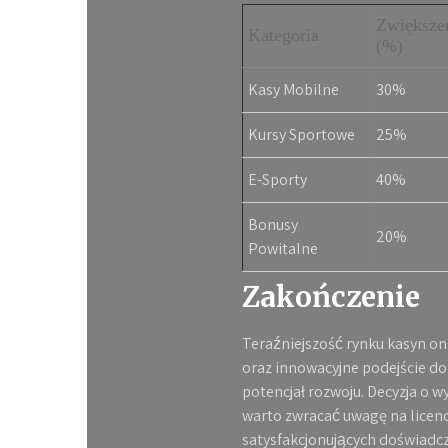
Zwiększen
Kategoria
(%)
Kasy Mobilne
30%
Kursy Sportowe
25%
E-Sporty
40%
Bonusy
20%
Powitalne
Zakończenie
Teraźniejszość rynku kasyn on
oraz innowacyjne podejście do
potencjał rozwoju. Decyzja o
warto zwracać uwagę na licenc
satysfakcjonujących doświadc