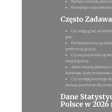
Wybierz metodę płatnoś
Pamiętaj o odpowiedzial
Często Zadawa
Czy mogę grać na telefo
gier.
Ponieważ kursy są zmi
preferencji graczy.
Czy kasyna online są be
innych graczy.
Jakie metody płatności
bankowe, karty kredytowe o
Czy istnieją promocje d
bonusy powitalne dla nowy
Dane Statysty
Polsce w 2026