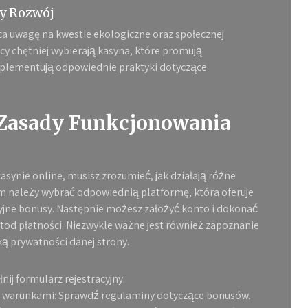
y Rozwój
a uwagę na kwestie ekologiczne oraz społecznej
y chętniej wybierają kasyna, które promują
plementują odpowiednie praktyki dotyczące
: Zasady Funkcjonowania
kasynie online, musisz zrozumieć, jak działają różne
 należy wybrać odpowiednią platformę, która oferuje
cyjne bonusy. Następnie możesz założyć konto i dokonać
od płatności. Niezwykle ważne jest również zapoznanie
ką prywatności danej strony.
nij formularz rejestracyjny.
z warunkami:
Sprawdź regulaminy dotyczące bonusów.