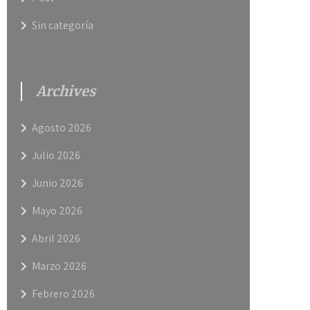
Sin categoría
Archives
Agosto 2026
Julio 2026
Junio 2026
Mayo 2026
Abril 2026
Marzo 2026
Febrero 2026