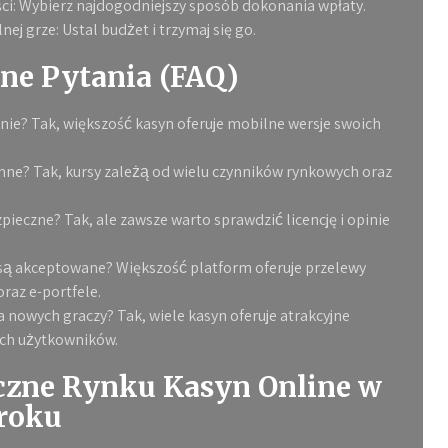
ci:
Wybierz najdogodniejszy sposób dokonania wpłaty.
nej grze:
Ustal budżet i trzymaj się go.
ne Pytania (FAQ)
nie?
Tak, większość kasyn oferuje mobilne wersje swoich
enne?
Tak, kursy zależą od wielu czynników rynkowych oraz
zpieczne?
Tak, ale zawsze warto sprawdzić licencję i opinie
 są akceptowane?
Większość platform oferuje przelewy
raz e-portfele.
la nowych graczy?
Tak, wiele kasyn oferuje atrakcyjne
ch użytkowników.
czne Rynku Kasyn Online w
 roku