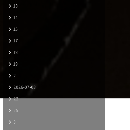
13
14
15
17
18
19
2
2026-07-03
22
25
3