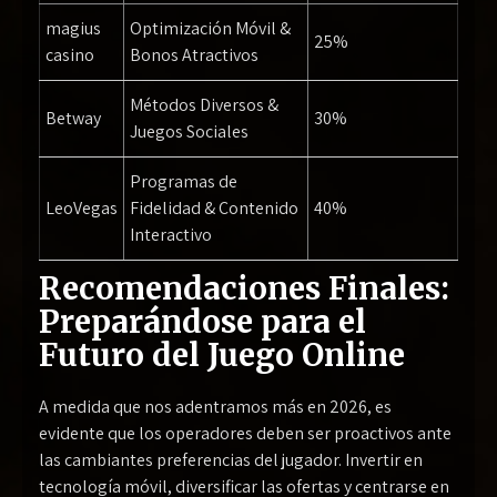
magius
Optimización Móvil &
25%
casino
Bonos Atractivos
Métodos Diversos &
Betway
30%
Juegos Sociales
Programas de
LeoVegas
Fidelidad & Contenido
40%
Interactivo
Recomendaciones Finales:
Preparándose para el
Futuro del Juego Online
A medida que nos adentramos más en 2026, es
evidente que los operadores deben ser proactivos ante
las cambiantes preferencias del jugador. Invertir en
tecnología móvil, diversificar las ofertas y centrarse en