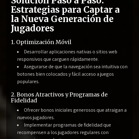
Solución Paso a Paso:
Estrategias para Captar a
la Nueva Generación de
Jugadores
1. Optimización Móvil
Desarrollar aplicaciones nativas o sitios web
responsivos que carguen rápidamente.
Asegurarse de que la navegación sea intuitiva con
botones bien colocados y fácil acceso a juegos
populares.
2. Bonos Atractivos y Programas de
Fidelidad
Ofrecer bonos iniciales generosos que atraigan a
nuevos jugadores.
Implementar programas de fidelidad que
recompensen a los jugadores regulares con