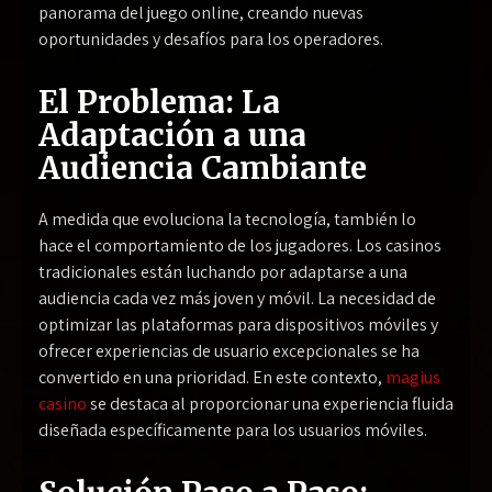
panorama del juego online, creando nuevas
oportunidades y desafíos para los operadores.
El Problema: La
Adaptación a una
Audiencia Cambiante
A medida que evoluciona la tecnología, también lo
hace el comportamiento de los jugadores. Los casinos
tradicionales están luchando por adaptarse a una
audiencia cada vez más joven y móvil. La necesidad de
optimizar las plataformas para dispositivos móviles y
ofrecer experiencias de usuario excepcionales se ha
convertido en una prioridad. En este contexto,
magius
casino
se destaca al proporcionar una experiencia fluida
diseñada específicamente para los usuarios móviles.