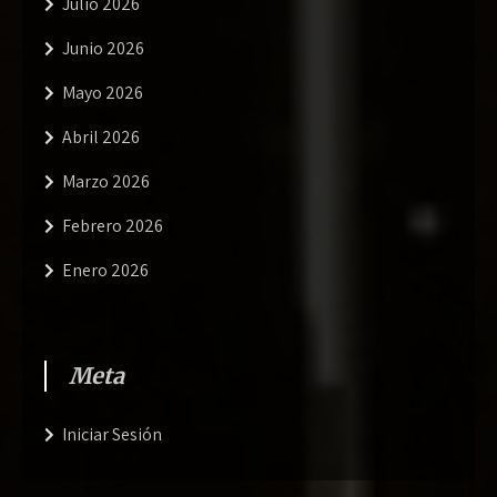
Julio 2026
Junio 2026
Mayo 2026
Abril 2026
Marzo 2026
Febrero 2026
Enero 2026
Meta
Iniciar Sesión