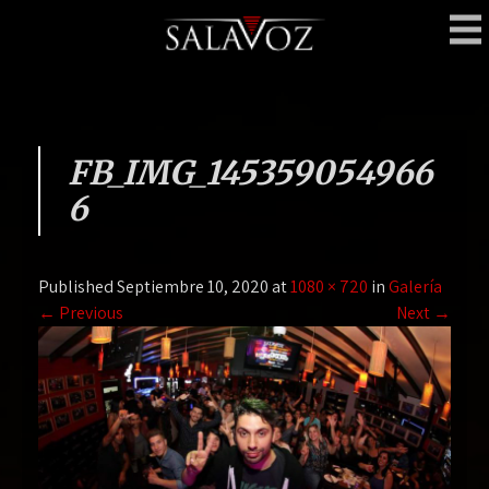
Skip
to
content
SalaVoz
Bar – Delivery
FB_IMG_145359054966
6
Published Septiembre 10, 2020 at
1080 × 720
in
Galería
←
Previous
Next
→