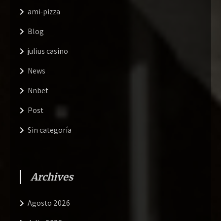
ami-pizza
Blog
julius casino
News
Nnbet
Post
Sin categoría
Archives
Agosto 2026