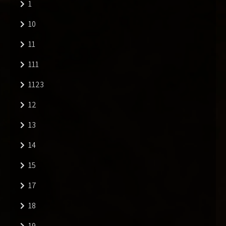
1
10
11
111
1123
12
13
14
15
17
18
19