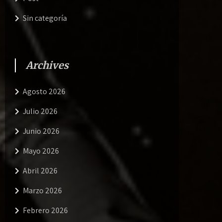
Sin categoría
Archives
Agosto 2026
Julio 2026
Junio 2026
Mayo 2026
Abril 2026
Marzo 2026
Febrero 2026