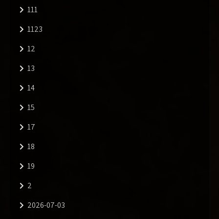
111
1123
12
13
14
15
17
18
19
2
2026-07-03