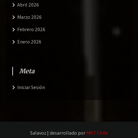
Abril 2026
Marzo 2026
Febrero 2026
Enero 2026
Meta
Iniciar Sesión
Salavoz | desarrollado por
MKT Chile