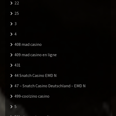
22
25
3
4
408 mad casino
409 mad casino en ligne
431
44 Snatch Casino EMD N
47 – Snatch Casino Deutschland – EMD N
499-coolzino casino
5