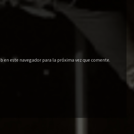
eb en este navegador para la próxima vez que comente.