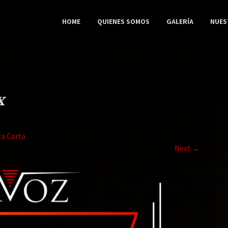
HOME
QUIENES SOMOS
GALERÍA
NUES
x
a Carta
Next
→