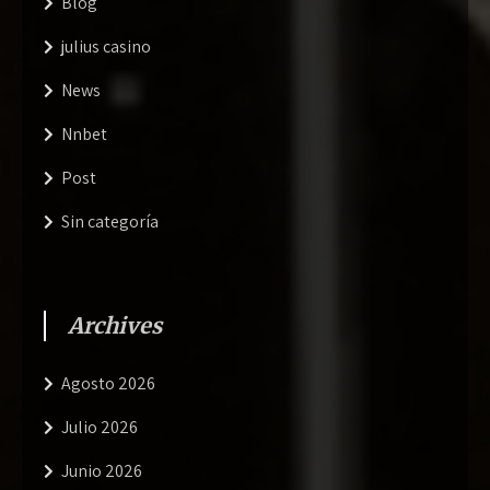
Blog
julius casino
News
Nnbet
Post
Sin categoría
Archives
Agosto 2026
Julio 2026
Junio 2026