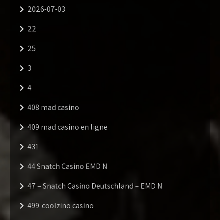
2026-07-03
22
25
3
4
408 mad casino
409 mad casino en ligne
431
44 Snatch Casino EMD N
47 – Snatch Casino Deutschland – EMD N
499-coolzino casino