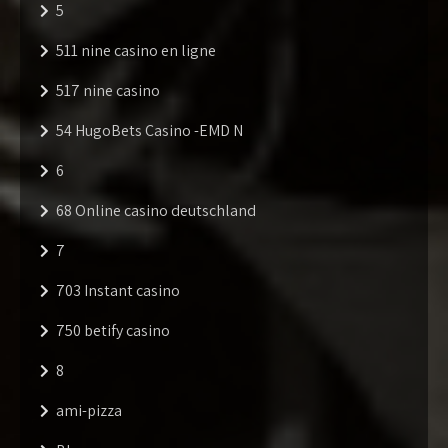
5
511 nine casino en ligne
517 nine casino
54 HugoBets Casino -EMD N
6
68 Online casino deutschland
7
703 Instant casino
750 betify casino
8
ami-pizza