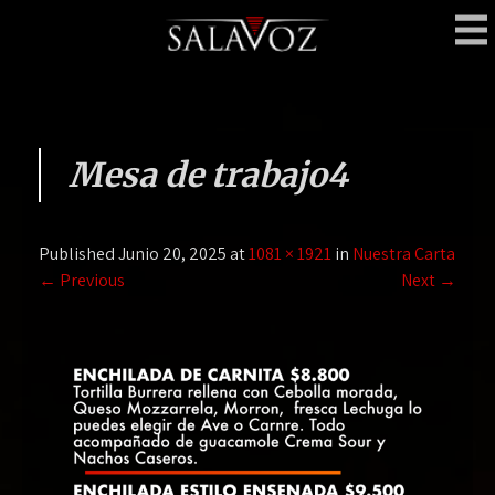
Skip
to
content
SalaVoz
Bar – Delivery
Mesa de trabajo4
Published Junio 20, 2025 at
1081 × 1921
in
Nuestra Carta
←
Previous
Next
→