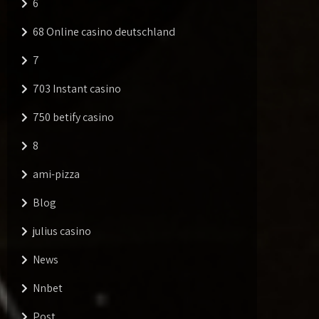
6
68 Online casino deutschland
7
703 Instant casino
750 betify casino
8
ami-pizza
Blog
julius casino
News
Nnbet
Post