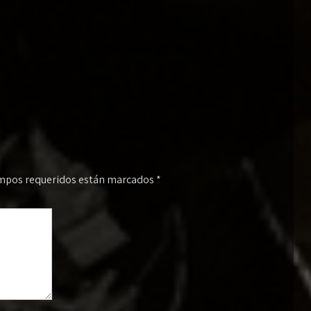
mpos requeridos están marcados
*