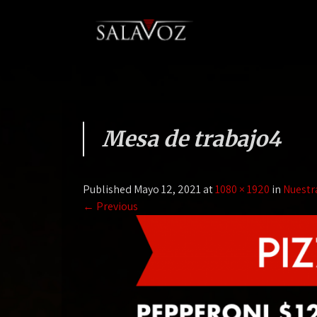
Skip
to
content
SalaVoz
Bar – Delivery
Mesa de trabajo4
Published Mayo 12, 2021 at
1080 × 1920
in
Nuestr
←
Previous